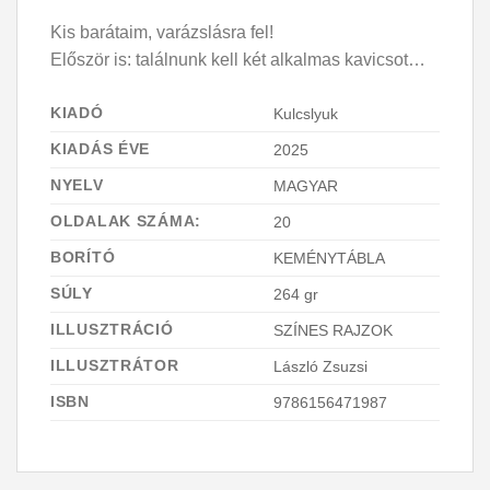
Kis barátaim, varázslásra fel!
Először is: találnunk kell két alkalmas kavicsot…
KIADÓ
Kulcslyuk
KIADÁS ÉVE
2025
NYELV
MAGYAR
OLDALAK SZÁMA:
20
BORÍTÓ
KEMÉNYTÁBLA
SÚLY
264 gr
ILLUSZTRÁCIÓ
SZÍNES RAJZOK
ILLUSZTRÁTOR
László Zsuzsi
ISBN
9786156471987