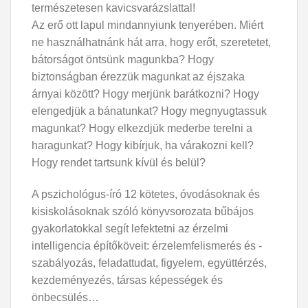
természetesen kavicsvarázslattal!
Az erő ott lapul mindannyiunk tenyerében. Miért
ne használhatnánk hát arra, hogy erőt, szeretetet,
bátorságot öntsünk magunkba? Hogy
biztonságban érezzük magunkat az éjszaka
árnyai között? Hogy merjünk barátkozni? Hogy
elengedjük a bánatunkat? Hogy megnyugtassuk
magunkat? Hogy elkezdjük mederbe terelni a
haragunkat? Hogy kibírjuk, ha várakozni kell?
Hogy rendet tartsunk kívül és belül?
A pszichológus-író 12 kötetes, óvodásoknak és
kisiskolásoknak szóló könyvsorozata bűbájos
gyakorlatokkal segít lefektetni az érzelmi
intelligencia építőköveit: érzelemfelismerés és -
szabályozás, feladattudat, figyelem, együttérzés,
kezdeményezés, társas képességek és
önbecsülés…