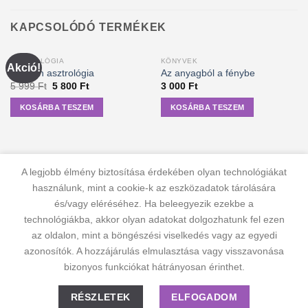
KAPCSOLÓDÓ TERMÉKEK
ASZTROLÓGIA
KÖNYVEK
Akció!
Modern asztrológia
Az anyagból a fénybe
Original
Current
5 999
Ft
5 800
Ft
3 000
Ft
price
price
was:
is:
KOSÁRBA TESZEM
KOSÁRBA TESZEM
5
5
999 Ft.
800 Ft.
A legjobb élmény biztosítása érdekében olyan technológiákat
használunk, mint a cookie-k az eszközadatok tárolására
és/vagy eléréséhez. Ha beleegyezik ezekbe a
technológiákba, akkor olyan adatokat dolgozhatunk fel ezen
az oldalon, mint a böngészési viselkedés vagy az egyedi
azonosítók. A hozzájárulás elmulasztása vagy visszavonása
KAPCSOLAT
ADATVÉDELMI NYILATKOZAT
ÁSZF
bizonyos funkciókat hátrányosan érinthet.
JOGI NYILATKOZAT
SZÁLLÍTÁSI FELTÉTELEK
ELÁLLÁS A SZERZŐDÉSTŐL
RÉSZLETEK
ELFOGADOM
© 2012 - 2026 Trigon 9000 Kft.