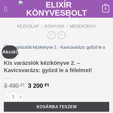
Skip
0
to
content
KEZDŐLAP
/
KÖNYVEK
/
MESEKÖNYV
Akció!
Kis varázslók kézikönyve 2. –
Kavicsvarázs: győzd le a félelmet!
Original
Current
3 490
3 200
Ft
Ft
price
price
Kis varázslók kézikönyve 2. - Kavicsvarázs: győzd le a félelme
Alternative:
was:
is:
3
3
KOSÁRBA TESZEM
490 Ft.
200 Ft.