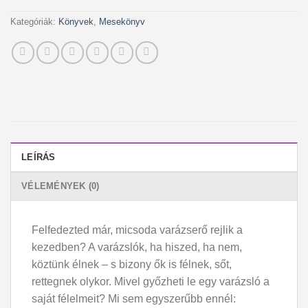
Kategóriák:
Könyvek
,
Mesekönyv
LEÍRÁS
VÉLEMÉNYEK (0)
Felfedezted már, micsoda varázserő rejlik a
kezedben? A varázslók, ha hiszed, ha nem,
köztünk élnek – s bizony ők is félnek, sőt,
rettegnek olykor. Mivel győzheti le egy varázsló a
saját félelmeit? Mi sem egyszerűbb ennél: