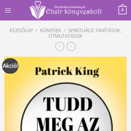
Skip
to
0
content
KEZDŐLAP
/
KÖNYVEK
/
SPIRITUÁLIS TANÍTÁSOK,
ÚTMUTATÁSOK
Akció!