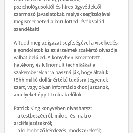
pszichológusoktól és híres ügyvédektől
származó javaslatokat, melyek segítségével
megismerheted a körülötted lévők valódi
szándékait!
A Tudd meg az igazat segítségével a viselkedés,
a gondolatok és az érzelmek szakértő olvasója
válhat belőled. A könyvben ismertetett
hatékony és kifinomult technikákat a
szakemberek arra használják, hogy általuk
több millió dollár értékű tudásra tegyenek
szert, vagy olyan információkhoz jussanak,
amelyeket épp titkolnak előlük.
Patrick King könyvében olvashatsz:
– a testbeszédről, mikro- és makro-
arckifejezésekről;
– a különböző kérdezési módszerekről;