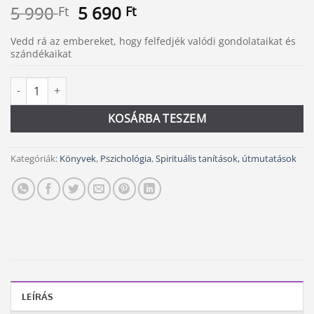
Original
Current
5 990
5 690
Ft
Ft
price
price
Vedd rá az embereket, hogy felfedjék valódi gondolataikat és
was:
is:
szándékaikat
5
5
990 Ft.
690 Ft.
Tudd meg az igazat mennyiség
Alternative:
KOSÁRBA TESZEM
Kategóriák:
Könyvek
,
Pszichológia
,
Spirituális tanítások, útmutatások
LEÍRÁS