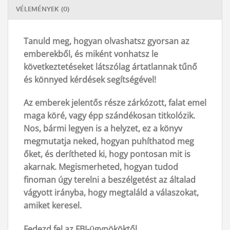
VÉLEMÉNYEK (0)
Tanuld meg, hogyan olvashatsz gyorsan az
emberekből, és miként vonhatsz le
következtetéseket látszólag ártatlannak tűnő
és könnyed kérdések segítségével!
Az emberek jelentős része zárkózott, falat emel
maga köré, vagy épp szándékosan titkolózik.
Nos, bármi legyen is a helyzet, ez a könyv
megmutatja neked, hogyan puhíthatod meg
őket, és derítheted ki, hogy pontosan mit is
akarnak. Megismerheted, hogyan tudod
finoman úgy terelni a beszélgetést az általad
vágyott irányba, hogy megtaláld a válaszokat,
amiket keresel.
Fedezd fel az FBI-ügynököktől,