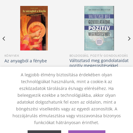
KÖNYVEK
BOLDOGSÁG, POZITÍV GONDOLKODÁS
Változtasd meg gondolataidat
Az anyagból a fénybe
pozitív megerosítésekkel
3 000
Ft
4 200
Ft
A legjobb élmény biztosítása érdekében olyan
KOSÁRBA TESZEM
KOSÁRBA TESZEM
technológiákat használunk, mint a cookie-k az
eszközadatok tárolására és/vagy eléréséhez. Ha
beleegyezik ezekbe a technológiákba, akkor olyan
adatokat dolgozhatunk fel ezen az oldalon, mint a
KAPCSOLAT
ADATVÉDELMI NYILATKOZAT
ÁSZF
JOGI NYILATKOZAT
SZÁLLÍTÁSI FELTÉTELEK
böngészési viselkedés vagy az egyedi azonosítók. A
ELÁLLÁS A SZERZŐDÉSTŐL
hozzájárulás elmulasztása vagy visszavonása bizonyos
© 2012 - 2026 Trigon 9000 Kft.
funkciókat hátrányosan érinthet.