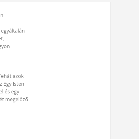
an
 egyáltalán
t,
agyon
 Tehát azok
 Egy Isten
el és egy
tjét megelőző