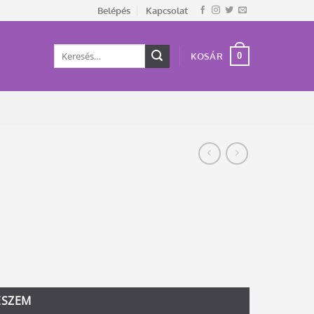
Belépés
Kapcsolat
Keresés
0
KOSÁR
a
következőre:
ESZEM