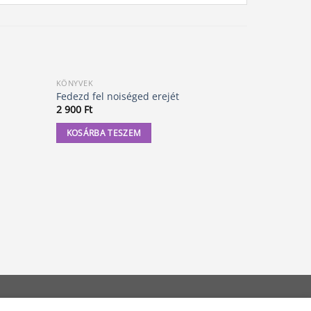
KÖNYVEK
EGÉSZSÉG, 
Fedezd fel noiséged erejét
Dr. Bach v
2 900
Ft
2 800
Ft
KOSÁRBA TESZEM
KOSÁRBA