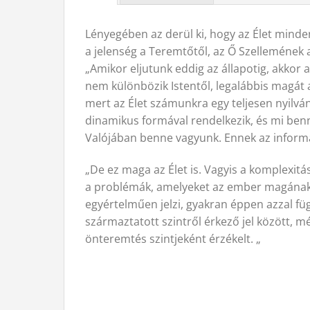
Lényegében az derül ki, hogy az Élet mind
a jelenség a Teremtőtől, az Ő Szellemének 
„Amikor eljutunk eddig az állapotig, akkor
nem különbözik Istentől, legalábbis magát a
mert az Élet számunkra egy teljesen nyilvá
dinamikus formával rendelkezik, és mi ben
Valójában benne vagyunk. Ennek az inform
„De ez maga az Élet is. Vagyis a komplexitá
a problémák, amelyeket az ember magának t
egyértelműen jelzi, gyakran éppen azzal fü
származtatott szintről érkező jel között, m
önteremtés szintjeként érzékelt. „