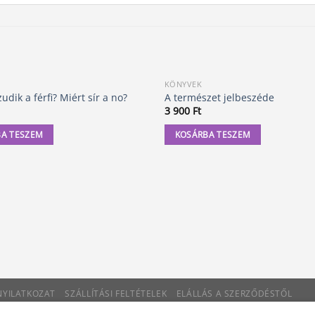
KÖNYVEK
udik a férfi? Miért sír a no?
A természet jelbeszéde
3 900
Ft
A TESZEM
KOSÁRBA TESZEM
 NYILATKOZAT
SZÁLLÍTÁSI FELTÉTELEK
ELÁLLÁS A SZERZŐDÉSTŐL