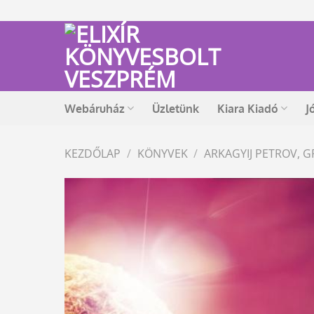
Skip
to
content
Webáruház
Üzletünk
Kiara Kiadó
J
KEZDŐLAP
/
KÖNYVEK
/
ARKAGYIJ PETROV, G