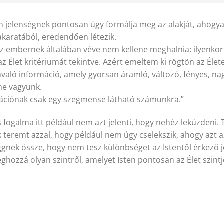
en jelenségnek pontosan úgy formálja meg az alakját, ahogy
akaratából, eredendően létezik.
 az embernek általában véve nem kellene meghalnia: ilyenkor
z Élet kritériumát tekintve. Azért emeltem ki rögtön az Élete
nvaló információ, amely gyorsan áramló, változó, fényes, n
ne vagyunk.
ációnak csak egy szegmense látható számunkra.”
s fogalma itt például nem azt jelenti, hogy nehéz leküzdeni.
eremt azzal, hogy például nem úgy cselekszik, ahogy azt az
ggnek össze, hogy nem tesz különbséget az Istentől érkező j
éghozzá olyan szintről, amelyet Isten pontosan az Élet szin