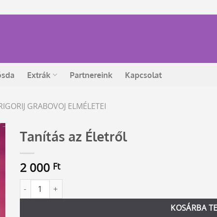
ósda
Extrák
Partnereink
Kapcsolat
RIGORIJ GRABOVOJ ELMÉLETEI
Tanítás az Életről
2 000
Ft
Tanítás az Életről mennyiség
Alternative:
KOSÁRBA T