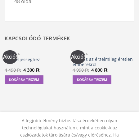
48 oldal
KAPCSOLÓDÓ TERMÉKEK
KÖNYVEK
KÖNYVEK
Akció!
Akció!
Leválás az érzelmileg éretlen
Út a teljességhez
emberekről
Original
Current
Original
Current
4 490
Ft
4 300
Ft
4 990
Ft
4 800
Ft
price
price
price
price
was:
is:
was:
is:
KOSÁRBA TESZEM
KOSÁRBA TESZEM
4
4
4
4
490 Ft.
300 Ft.
990 Ft.
800 Ft.
A legjobb élmény biztosítása érdekében olyan
technológiákat használunk, mint a cookie-k az
eszközadatok tárolására és/vagy eléréséhez. Ha