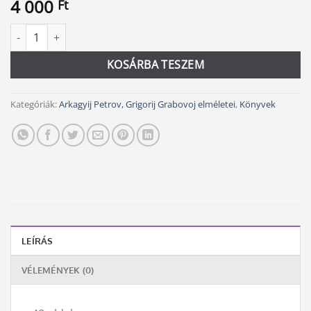
4 000
Ft
Isten önszerveződése az ember cselekvésével mennyiség
Alternative:
KOSÁRBA TESZEM
Kategóriák:
Arkagyij Petrov, Grigorij Grabovoj elméletei
,
Könyvek
LEÍRÁS
VÉLEMÉNYEK (0)