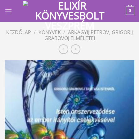
Skip
to
0
content
KEZDŐLAP
/
KÖNYVEK
/
ARKAGYIJ PETROV, GRIGORIJ
GRABOVOJ ELMÉLETEI