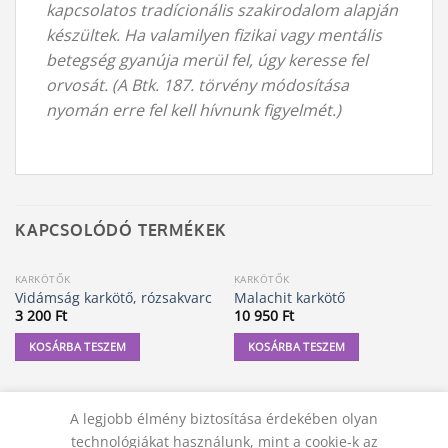
kapcsolatos tradícionális szakirodalom alapján
készültek. Ha valamilyen fizikai vagy mentális
betegség gyanúja merül fel, úgy keresse fel
orvosát. (A Btk. 187. törvény módosítása
nyomán erre fel kell hívnunk figyelmét.)
KAPCSOLÓDÓ TERMÉKEK
KARKÖTŐK
KARKÖTŐK
Vidámság karkötő, rózsakvarc
Malachit karkötő
3 200
Ft
10 950
Ft
KOSÁRBA TESZEM
KOSÁRBA TESZEM
A legjobb élmény biztosítása érdekében olyan
technológiákat használunk, mint a cookie-k az