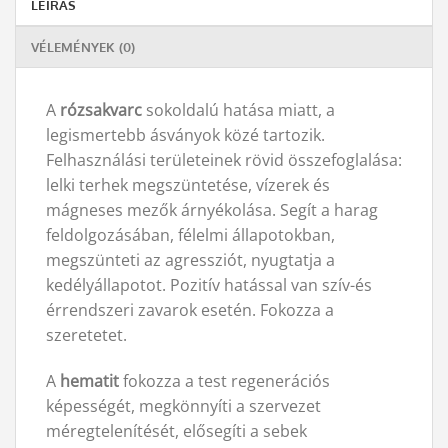
LEÍRÁS
VÉLEMÉNYEK (0)
A
rózsakvarc
sokoldalú hatása miatt, a
legismertebb ásványok közé tartozik.
Felhasználási területeinek rövid összefoglalása:
lelki terhek megszüntetése, vízerek és
mágneses mezők árnyékolása. Segít a harag
feldolgozásában, félelmi állapotokban,
megszünteti az agressziót, nyugtatja a
kedélyállapotot. Pozitív hatással van szív-és
érrendszeri zavarok esetén. Fokozza a
szeretetet.
A
hematit
fokozza a test regenerációs
képességét, megkönnyíti a szervezet
méregtelenítését, elősegíti a sebek