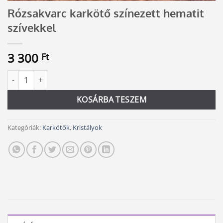
Rózsakvarc karkötő színezett hematit
szívekkel
3 300
Ft
Rózsakvarc karkötő színezett hematit szívekkel mennyiség
Alternative:
KOSÁRBA TESZEM
Kategóriák:
Karkötők
,
Kristályok