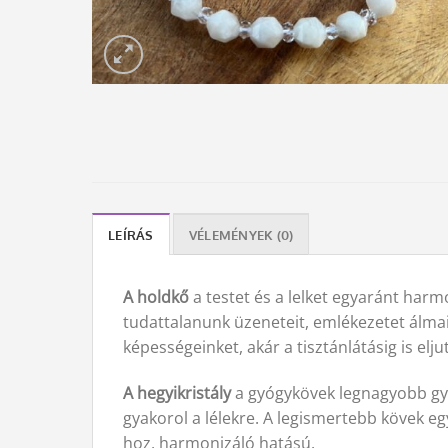
LEÍRÁS
VÉLEMÉNYEK (0)
A holdkő
a testet és a lelket egyaránt harmo
tudattalanunk üzeneteit, emlékezetet álmain
képességeinket, akár a tisztánlátásig is eljut
A hegyikristály
a gyógykövek legnagyobb gyóg
gyakorol a lélekre. A legismertebb kövek e
hoz, harmonizáló hatású.