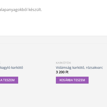
alapanyagokból készült.
K
KARKÖTŐK
 kagyló karkötő
Vidámság karkötő, rózsakvarc
3 200
Ft
A TESZEM
KOSÁRBA TESZEM