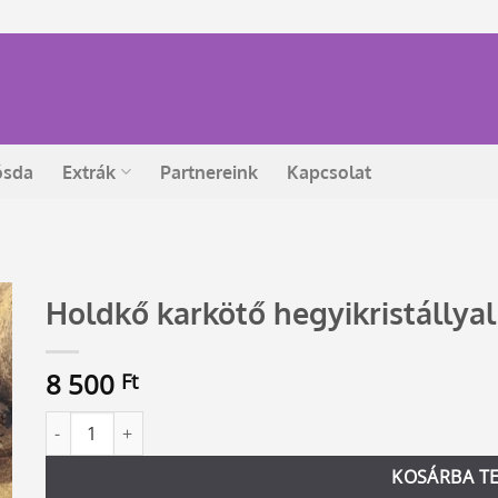
ósda
Extrák
Partnereink
Kapcsolat
Holdkő karkötő hegyikristállyal
8 500
Ft
Holdkő karkötő hegyikristállyal mennyiség
Alternative:
KOSÁRBA T