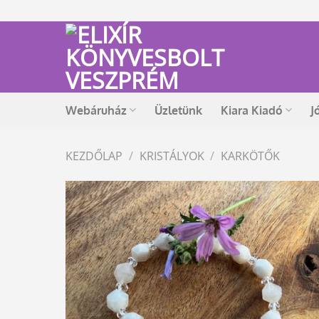
Skip
to
content
Webáruház
Üzletünk
Kiara Kiadó
J
KEZDŐLAP
/
KRISTÁLYOK
/
KARKÖTŐK