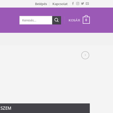
Belépés
Kapcsolat
Keresés
0
KOSÁR
a
következőre:
ESZEM