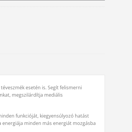
 téveszmék esetén is. Segít felismerni
nkat, megszilárdítja mediális
 minden funkcióját, kiegyensúlyozó hatást
szta energiája minden más energiát mozgásba