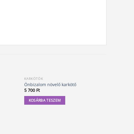
KARKÖTŐK
KARKÖTŐK
Önbizalom növelő karkötő
Tűzachát k
5 700
Ft
5 000
Ft
KOSÁRBA TESZEM
KOSÁRBA