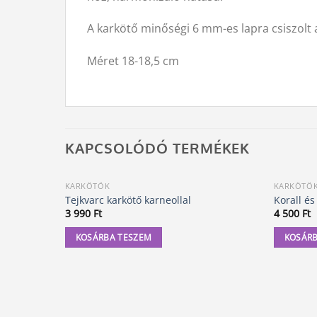
A karkötő minőségi 6 mm-es lapra csiszolt 
Méret 18-18,5 cm
KAPCSOLÓDÓ TERMÉKEK
KARKÖTŐK
KARKÖTŐ
Tejkvarc karkötő karneollal
Korall és
3 990
Ft
4 500
Ft
KOSÁRBA TESZEM
KOSÁRB