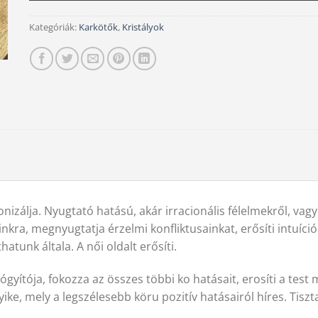
Kategóriák:
Karkötők
,
Kristályok
nizálja. Nyugtató hatású, akár irracionális félelmekről, vagy
kra, megnyugtatja érzelmi konfliktusainkat, erősíti intuíció
hatunk általa. A női oldalt erősíti.
yítója, fokozza az összes többi ko hatásait, erosíti a test
gyike, mely a legszélesebb köru pozitív hatásairól híres. Ti