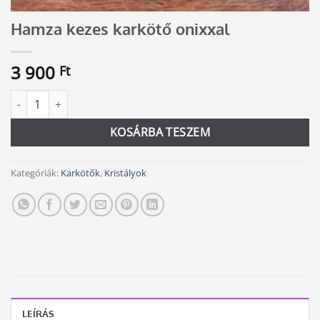
Hamza kezes karkötő onixxal
3 900
Ft
Hamza kezes karkötő onixxal mennyiség
Alternative:
KOSÁRBA TESZEM
Kategóriák:
Karkötők
,
Kristályok
LEÍRÁS