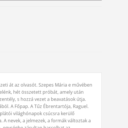
vezeti át az olvasót. Szepes Mária e művében
elénk, hét összetett próbát, amely után
ntély, s hozzá vezet a beavatások útja.
mából. A Főpap. A Tűz Ébrentartója, Raguel.
 plátói világhónapok csúcsra kerülő
 A nevek, a jelmezek, a formák változtak a
n, egységbe zárultan harcolhat az