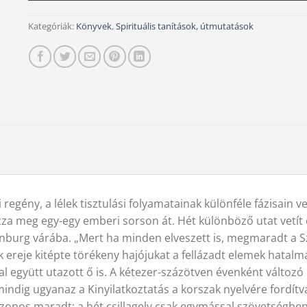
Kategóriák:
Könyvek
,
Spirituális tanítások, útmutatások
regény, a lélek tisztulási folyamatainak különféle fázisain 
ázza meg egy-egy emberi sorson át. Hét különböző utat vetít 
burg várába. „Mert ha minden elveszett is, megmaradt a Sze
ek ereje kitépte törékeny hajójukat a fellázadt elemek hatal
 együtt utazott ő is. A kétezer-százötven évenként változó
ndig ugyanaz a Kinyilatkoztatás a korszak nyelvére fordítva.
azonos maradt; a hét csillagelv csak egymással szövetségbe