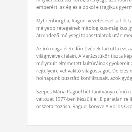
emberért, az ég és a pokol e tragikus gyer
Mythenburgba, Raguel vezetésével, a hét tan
mélyebb rétegeinek mitologikus-mágikus gyö
átrendező mélységi tapasztalatok után megúj
Az író maga élete főművének tartotta ezt az
világnyelvek falain. A Varázstükör tiszta k
mélymúlt eltemetett kultúráinak gyökereit á
rejtélyeire vet vakító világosságot. De éles 
holnapunk pusztító konfliktusait, azok gyó
Szepes Mária Raguel hét tanítványa című re
változat 1977-ben készült el. E páratlan re
összetartozása. Raguel könyve A Vörös Oro