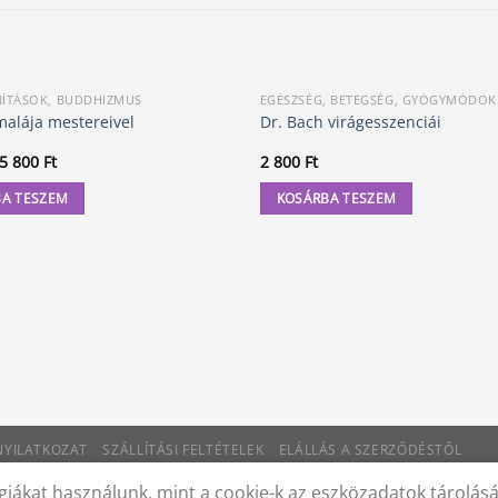
NÍTÁSOK, BUDDHIZMUS
EGÉSZSÉG, BETEGSÉG, GYÓGYMÓDOK
malája mestereivel
Dr. Bach virágesszenciái
Original
Current
5 800
Ft
2 800
Ft
price
price
was:
is:
A TESZEM
KOSÁRBA TESZEM
5
5
990 Ft.
800 Ft.
 NYILATKOZAT
SZÁLLÍTÁSI FELTÉTELEK
ELÁLLÁS A SZERZŐDÉSTŐL
iákat használunk, mint a cookie-k az eszközadatok tárolás