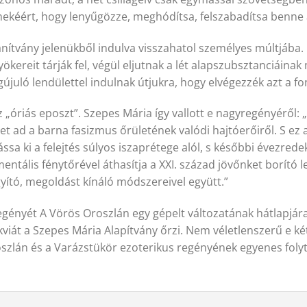
mekéért, hogy lenyűgözze, meghódítsa, felszabadítsa benne a 
ítvány jelenükből indulva visszahatol személyes múltjába. E
kereit tárják fel, végül eljutnak a lét alapszubsztanciáina
uló lendülettel indulnak útjukra, hogy elvégezzék azt a fon
 „óriás eposzt”. Szepes Mária így vallott e nagyregényéről: 
épet ad a barna fasizmus őrületének valódi hajtóerőiről. S ez
ssa ki a felejtés súlyos iszaprétege alól, s későbbi évezred
mentális fénytőrével áthasítja a XXI. század jövőnket borító l
gyító, megoldást kínáló módszereivel együtt.”
gényét A Vörös Oroszlán egy gépelt változatának hátlapjára 
likviát a Szepes Mária Alapítvány őrzi. Nem véletlenszerű e k
szlán és a Varázstükör ezoterikus regényének egyenes foly