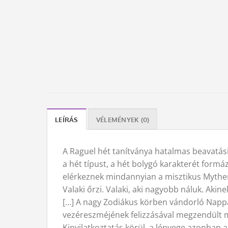
LEÍRÁS
VÉLEMÉNYEK (0)
A Raguel hét tanítványa hatalmas beavatási 
a hét típust, a hét bolygó karakterét form
elérkeznek mindannyian a misztikus Mythen
Valaki őrzi. Valaki, aki nagyobb náluk. Akin
[…] A nagy Zodiákus körben vándorló Nappal
vezéreszméjének felizzásával megzendült mi
Kinyilatkoztatás körül, a lényege azonban 