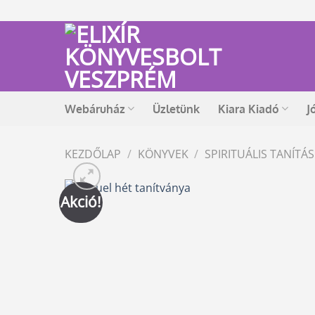
Skip
to
content
Webáruház
Üzletünk
Kiara Kiadó
J
KEZDŐLAP
/
KÖNYVEK
/
SPIRITUÁLIS TANÍT
Akció!