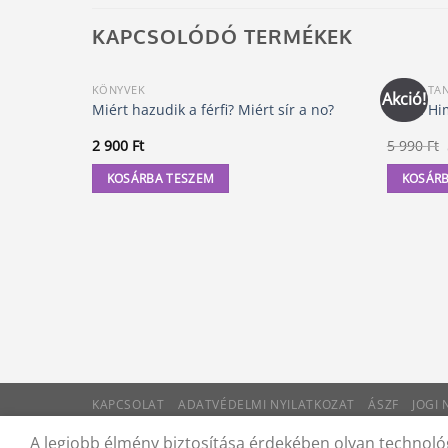
KAPCSOLÓDÓ TERMÉKEK
KÖNYVEK
KELETI TA
Akció!
Miért hazudik a férfi? Miért sír a no?
Élet a Hi
2 900
Ft
5 990
Ft
KOSÁRBA TESZEM
KOSÁRB
KAPCSOLAT
ADATVÉDELMI NYILATKOZAT
ÁSZF
JOGI
© 2012 - 2026 Trigon 9000 Kft.
A legjobb élmény biztosítása érdekében olyan technológ