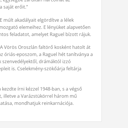
saját erőit.”
 múlt akadályait elgördítve a lélek
k mozgató elemeihez. E lényüket alapvetően
tos feladatot, amelyet Raguel bízott rájuk.
„A Vörös Oroszlán faltörő kosként hatolt át
 az óriás-eposzom, a Raguel hét tanítványa a
ek szenvedélyektől, drámáktól izzó
epleit is. Cselekmény-szökőárja feltárja
kezdte írni kézzel 1948-ban, s a végső
ét, illetve a Varázstükörrel három mű
tatása, mondhatjuk reinkarnációja.