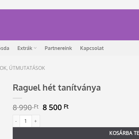
ósda
Extrák
Partnereink
Kapcsolat
ÁSOK, ÚTMUTATÁSOK
Raguel hét tanítványa
Original
Current
8 990
8 500
Ft
Ft
price
price
Raguel hét tanítványa mennyiség
Alternative:
was:
is:
8
8
KOSÁRBA T
990 Ft.
500 Ft.