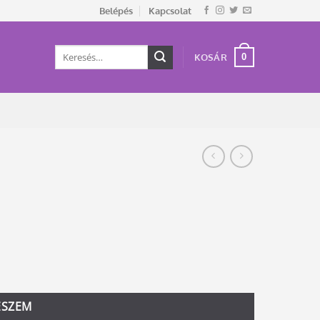
Belépés
Kapcsolat
Keresés
0
KOSÁR
a
következőre:
ESZEM