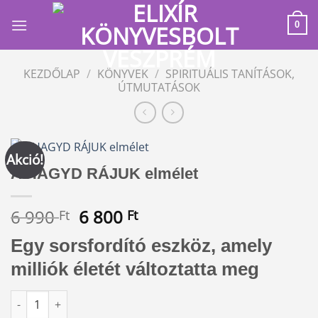
Skip
to
0
content
KEZDŐLAP
/
KÖNYVEK
/
SPIRITUÁLIS TANÍTÁSOK,
ÚTMUTATÁSOK
Akció!
A HAGYD RÁJUK elmélet
Original
Current
6 990
6 800
Ft
Ft
price
price
Egy sorsfordító eszköz, amely
was:
is:
6
6
milliók életét változtatta meg
990 Ft.
800 Ft.
A HAGYD RÁJUK elmélet mennyiség
Alternative: