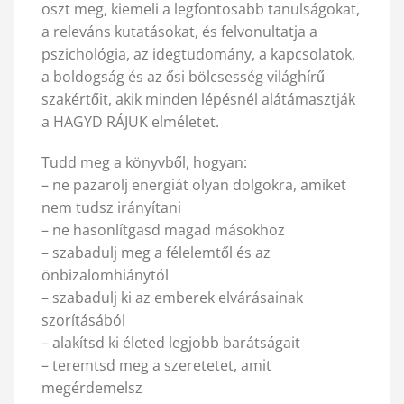
oszt meg, kiemeli a legfontosabb tanulságokat,
a releváns kutatásokat, és felvonultatja a
pszichológia, az idegtudomány, a kapcsolatok,
a boldogság és az ősi bölcsesség világhírű
szakértőit, akik minden lépésnél alátámasztják
a HAGYD RÁJUK elméletet.
Tudd meg a könyvből, hogyan:
– ne pazarolj energiát olyan dolgokra, amiket
nem tudsz irányítani
– ne hasonlítgasd magad másokhoz
– szabadulj meg a félelemtől és az
önbizalomhiánytól
– szabadulj ki az emberek elvárásainak
szorításából
– alakítsd ki életed legjobb barátságait
– teremtsd meg a szeretetet, amit
megérdemelsz