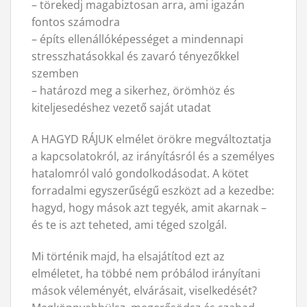
– törekedj magabiztosan arra, ami igazán
fontos számodra
– építs ellenállóképességet a mindennapi
stresszhatásokkal és zavaró tényezőkkel
szemben
– határozd meg a sikerhez, örömhöz és
kiteljesedéshez vezető saját utadat
A HAGYD RÁJUK elmélet örökre megváltoztatja
a kapcsolatokról, az irányításról és a személyes
hatalomról való gondolkodásodat. A kötet
forradalmi egyszerűségű eszközt ad a kezedbe:
hagyd, hogy mások azt tegyék, amit akarnak –
és te is azt teheted, ami téged szolgál.
Mi történik majd, ha elsajátítod ezt az
elméletet, ha többé nem próbálod irányítani
mások véleményét, elvárásait, viselkedését?