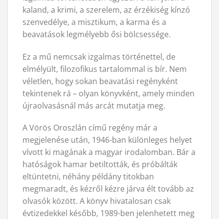
kaland, a krimi, a szerelem, az érzékiség kínzó
szenvedélye, a misztikum, a karma és a
beavatások legmélyebb ősi bölcsessége.
Ez a mű nemcsak izgalmas történettel, de
elmélyült, filozofikus tartalommal is bír. Nem
véletlen, hogy sokan beavatási regényként
tekintenek rá – olyan könyvként, amely minden
újraolvasásnál más arcát mutatja meg.
A Vörös Oroszlán című regény már a
megjelenése után, 1946-ban különleges helyet
vívott ki magának a magyar irodalomban. Bár a
hatóságok hamar betiltották, és próbálták
eltüntetni, néhány példány titokban
megmaradt, és kézről kézre járva élt tovább az
olvasók között. A könyv hivatalosan csak
évtizedekkel később, 1989-ben jelenhetett meg