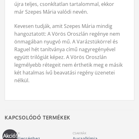
újra teljes, csonkítatlan tartalommal, ekkor
már Szepes Mária valódi nevén.
Kevesen tudják, amit Szepes Mária mindig
hangoztatott: A Vörös Oroszlán regénye nem
önmagában nyugvó mű. A Varázstükörrel és
Raguel hét tanítványa című nagyregényével
együtt trilógiát képez. A Vörös Oroszlán
legmélyebb rétegeit nem érthetik meg e másik
két hatalmas ívű beavatási regény üzenetei
nélkül.
KAPCSOLÓDÓ TERMÉKEK
KÖNYVEK
CSAKRÁK
Akció!
Út a teljességhez
Auraalkímia