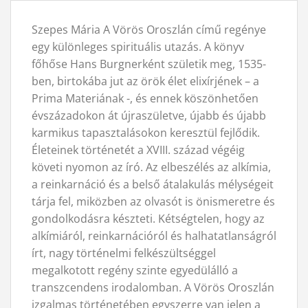
Szepes Mária A Vörös Oroszlán című regénye
egy különleges spirituális utazás. A könyv
főhőse Hans Burgnerként születik meg, 1535-
ben, birtokába jut az örök élet elixírjének – a
Prima Materiának -, és ennek köszönhetően
évszázadokon át újraszületve, újabb és újabb
karmikus tapasztalásokon keresztül fejlődik.
Életeinek történetét a XVIII. század végéig
követi nyomon az író. Az elbeszélés az alkímia,
a reinkarnáció és a belső átalakulás mélységeit
tárja fel, miközben az olvasót is önismeretre és
gondolkodásra készteti. Kétségtelen, hogy az
alkímiáról, reinkarnációról és halhatatlanságról
írt, nagy történelmi felkészültséggel
megalkotott regény szinte egyedülálló a
transzcendens irodalomban. A Vörös Oroszlán
izgalmas történetében egyszerre van jelen a