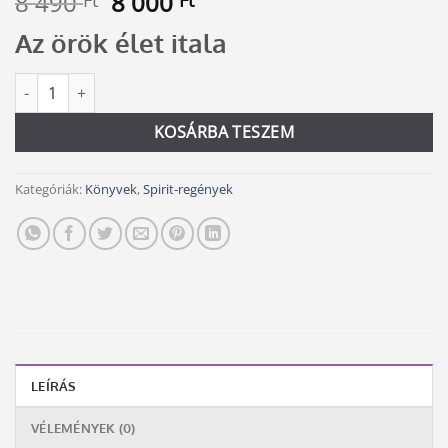
Original
Current
8 490
8 000
Ft
Ft
price
price
Az örök élet itala
was:
is:
8
8
A Vörös Oroszlán mennyiség
Alternative:
490 Ft.
000 Ft.
KOSÁRBA TESZEM
Kategóriák:
Könyvek
,
Spirit-regények
LEÍRÁS
VÉLEMÉNYEK (0)