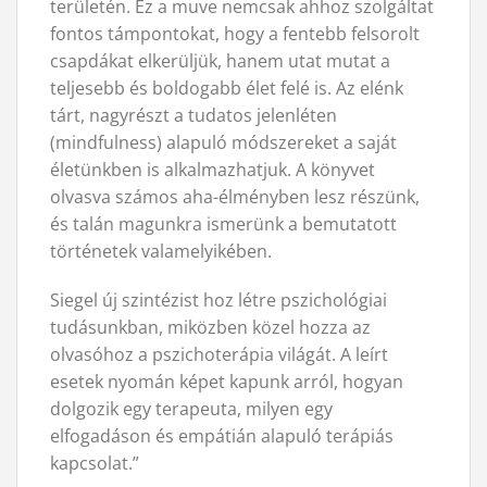
területén. Ez a muve nemcsak ahhoz szolgáltat
fontos támpontokat, hogy a fentebb felsorolt
csapdákat elkerüljük, hanem utat mutat a
teljesebb és boldogabb élet felé is. Az elénk
tárt, nagyrészt a tudatos jelenléten
(mindfulness) alapuló módszereket a saját
életünkben is alkalmazhatjuk. A könyvet
olvasva számos aha-élményben lesz részünk,
és talán magunkra ismerünk a bemutatott
történetek valamelyikében.
Siegel új szintézist hoz létre pszichológiai
tudásunkban, miközben közel hozza az
olvasóhoz a pszichoterápia világát. A leírt
esetek nyomán képet kapunk arról, hogyan
dolgozik egy terapeuta, milyen egy
elfogadáson és empátián alapuló terápiás
kapcsolat.”