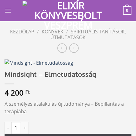
Skip
to
0
content
KEZDŐLAP
/
KÖNYVEK
/
SPIRITUÁLIS TANÍTÁSOK,
ÚTMUTATÁSOK
Mindsight – Elmetudatosság
4 200
Ft
A személyes átalakulás új tudománya – Bepillantás a
terápiába
Mindsight - Elmetudatosság mennyiség
Alternative: