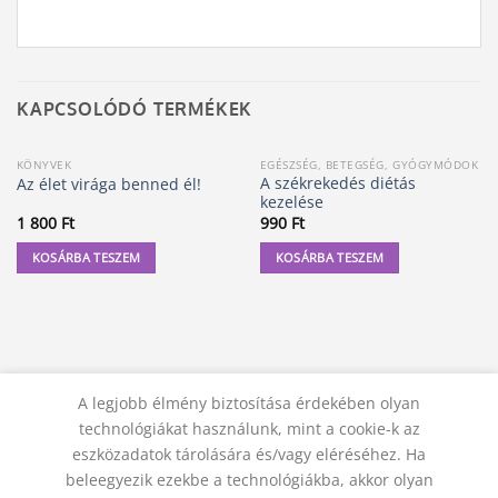
KAPCSOLÓDÓ TERMÉKEK
KÖNYVEK
EGÉSZSÉG, BETEGSÉG, GYÓGYMÓDOK
A székrekedés diétás
Az élet virága benned él!
kezelése
1 800
Ft
990
Ft
KOSÁRBA TESZEM
KOSÁRBA TESZEM
A legjobb élmény biztosítása érdekében olyan
technológiákat használunk, mint a cookie-k az
eszközadatok tárolására és/vagy eléréséhez. Ha
beleegyezik ezekbe a technológiákba, akkor olyan