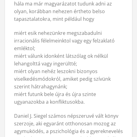
hála ma már magyarázatot tudunk adni az
olyan, korábban nehezen értheto belso
tapasztalatokra, mint például hogy
miért esik nehezünkre megszabadulni
irracionális félelmeinktol vagy egy felzaklató
emléktol;
miért válunk idonként látszólag ok nélkül
lehangolttá vagy ingerültté;
miért olyan nehéz leszokni bizonyos
viselkedésmódokról, amiket pedig szívünk
szerint hátrahagynánk;
miért futunk bele újra és újra szinte
ugyanazokba a konfliktusokba.
Daniel J. Siegel számos népszeruvé vált könyv
szerzoje, aki egyaránt otthonosan mozog az
agymuködés, a pszichológia és a gyereknevelés