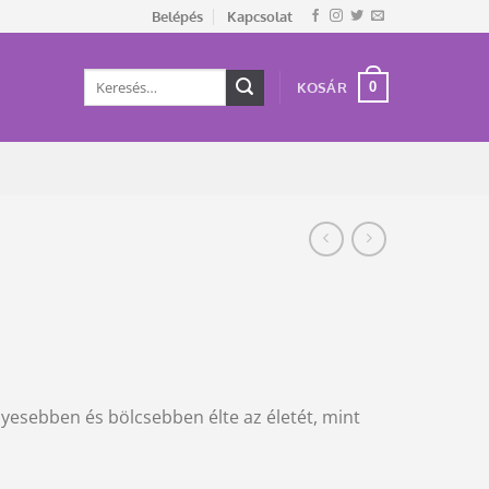
Belépés
Kapcsolat
Keresés
0
KOSÁR
a
következőre:
lyesebben és bölcsebben élte az életét, mint