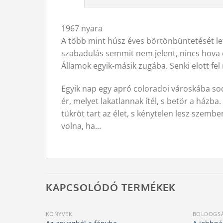
1967 nyara
A több mint húsz éves börtönbüntetését let
szabadulás semmit nem jelent, nincs hova és
Államok egyik-másik zugába. Senki elott fe
Egyik nap egy apró coloradoi városkába so
ér, melyet lakatlannak ítél, s betör a házb
tükröt tart az élet, s kénytelen lesz szemb
volna, ha…
KAPCSOLÓDÓ TERMÉKEK
KÖNYVEK
BOLDOGSÁ