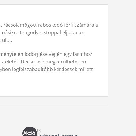
tét rácsok mögött raboskodó férfi számára a
 másikra tengodve, stoppal eljutva az
t ült…
edménytelen lodörgése végén egy farmhoz
 az életét. Declan elé megkerülhetetlen
gyben legfelszabadítóbb kérdéssel; mi lett
KÖNYVEK
EGÉSZSÉG, 
Akció!