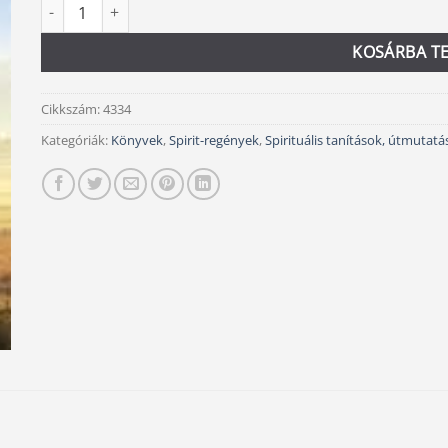
A másik út mennyiség
Alternative:
KOSÁRBA T
Cikkszám:
4334
Kategóriák:
Könyvek
,
Spirit-regények
,
Spirituális tanítások, útmutatá