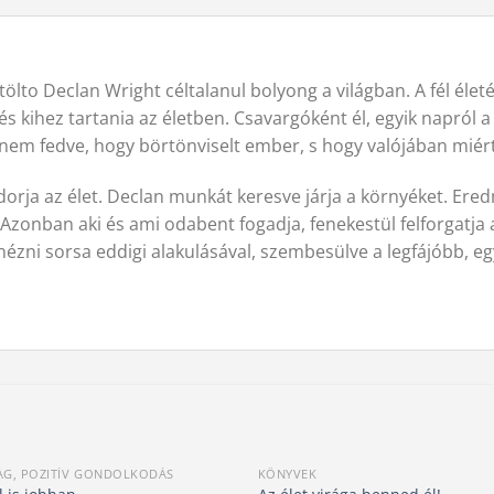
ölto Declan Wright céltalanul bolyong a világban. A fél éle
 kihez tartania az életben. Csavargóként él, egyik napról a
l nem fedve, hogy börtönviselt ember, s hogy valójában miér
dorja az élet. Declan munkát keresve járja a környéket. Er
a. Azonban aki és ami odabent fogadja, fenekestül felforgatja
enézni sorsa eddigi alakulásával, szembesülve a legfájóbb, e
G, POZITÍV GONDOLKODÁS
KÖNYVEK