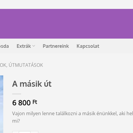
ósda
Extrák
Partnereink
Kapcsolat
ÁSOK, ÚTMUTATÁSOK
A másik út
6 800
Ft
Vajon milyen lenne találkozni a másik énünkkel, aki he
mi?