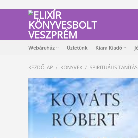
Skip
to
content
Webáruház
Üzletünk
Kiara Kiadó
J
KEZDŐLAP
/
KÖNYVEK
/
SPIRITUÁLIS TANÍT