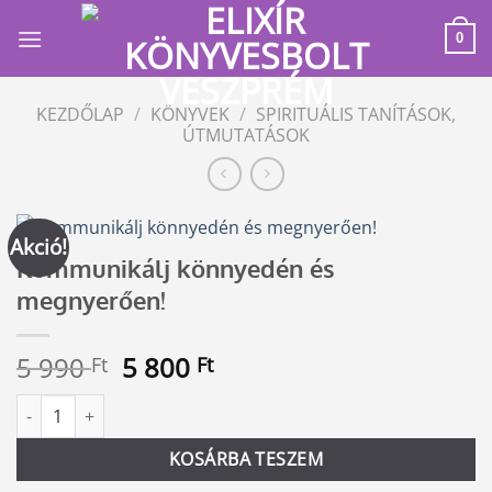
Skip
to
0
content
KEZDŐLAP
/
KÖNYVEK
/
SPIRITUÁLIS TANÍTÁSOK,
ÚTMUTATÁSOK
Akció!
Kommunikálj könnyedén és
megnyerően!
Original
Current
5 990
5 800
Ft
Ft
price
price
Kommunikálj könnyedén és megnyerően! mennyiség
Alternative:
was:
is:
5
5
KOSÁRBA TESZEM
990 Ft.
800 Ft.