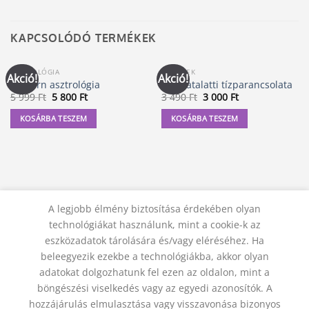
KAPCSOLÓDÓ TERMÉKEK
ASZTROLÓGIA
KÖNYVEK
Akció!
Akció!
Modern asztrológia
A tudatalatti tízparancsolata
Original
Current
Original
Current
5 999
Ft
5 800
Ft
3 490
Ft
3 000
Ft
price
price
price
price
was:
is:
was:
is:
KOSÁRBA TESZEM
KOSÁRBA TESZEM
5
5
3
3
999 Ft.
800 Ft.
490 Ft.
000 Ft.
A legjobb élmény biztosítása érdekében olyan
technológiákat használunk, mint a cookie-k az
eszközadatok tárolására és/vagy eléréséhez. Ha
beleegyezik ezekbe a technológiákba, akkor olyan
adatokat dolgozhatunk fel ezen az oldalon, mint a
KAPCSOLAT
ADATVÉDELMI NYILATKOZAT
ÁSZF
JOGI NYILATKOZAT
SZÁLLÍTÁSI FELTÉTELEK
böngészési viselkedés vagy az egyedi azonosítók. A
ELÁLLÁS A SZERZŐDÉSTŐL
hozzájárulás elmulasztása vagy visszavonása bizonyos