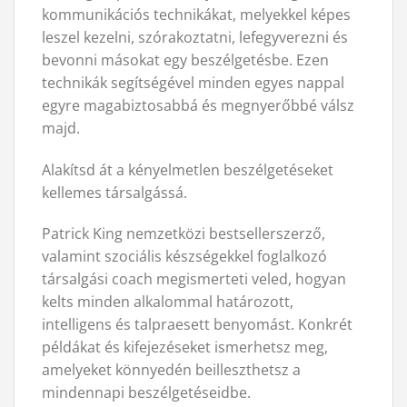
kommunikációs technikákat, melyekkel képes
leszel kezelni, szórakoztatni, lefegyverezni és
bevonni másokat egy beszélgetésbe. Ezen
technikák segítségével minden egyes nappal
egyre magabiztosabbá és megnyerőbbé válsz
majd.
Alakítsd át a kényelmetlen beszélgetéseket
kellemes társalgássá.
Patrick King nemzetközi bestsellerszerző,
valamint szociális készségekkel foglalkozó
társalgási coach megismerteti veled, hogyan
kelts minden alkalommal határozott,
intelligens és talpraesett benyomást. Konkrét
példákat és kifejezéseket ismerhetsz meg,
amelyeket könnyedén beilleszthetsz a
mindennapi beszélgetéseidbe.