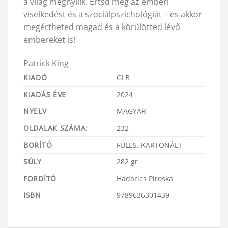
a világ megnyílik. Értsd meg az emberi
viselkedést és a szociálpszichológiát – és akkor
megértheted magad és a körülötted lévő
embereket is!
Patrick King
KIADÓ
GLB
KIADÁS ÉVE
2024
NYELV
MAGYAR
OLDALAK SZÁMA:
232
BORÍTÓ
FÜLES, KARTONÁLT
SÚLY
282 gr
FORDÍTÓ
Hadarics Piroska
ISBN
9789636301439