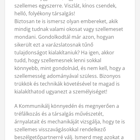
szellemes egyszerre. Viszlát, kínos csendek,
helló, folyékony társalgás!
Biztosan te is ismersz olyan embereket, akik
mindig tudnak valami okosat vagy szellemeset
mondani. Gondolkodtál már azon, hogyan
sikerült ezt a varázslatosnak tűnő
tulajdonságot kialakítaniuk? Ha igen, akkor
tudd, hogy szellemesnek lenni sokkal
könnyebb, mint gondolnád, és nem kell, hogy a
szellemesség adományával szüless. Bizonyos
trükkök és technikák követésével te magad is
kialakíthatod ugyanezt a személyiséget!
A Kommunikálj könnyedén és megnyerően a
tréfálkozás és a társalgás művészetét,
árnyalatait és mechanikáját vizsgálja, hogy te is
szellemes visszavágásokkal rendelkező
beszélgetőpartnerré válj. Ismerd meg azokat a