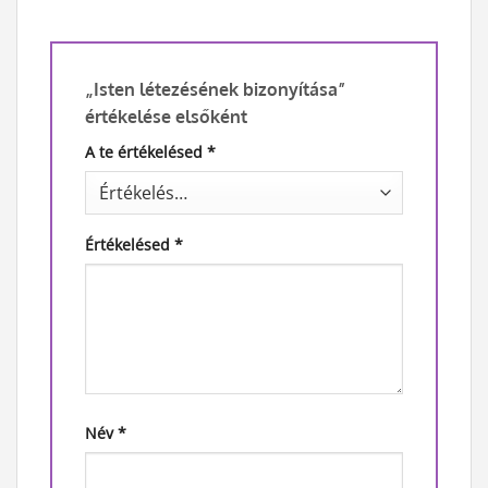
„Isten létezésének bizonyítása”
értékelése elsőként
A te értékelésed
*
Értékelésed
*
Név
*