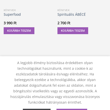
KÖNYVEK
KÖNYVEK
Superfood
Spirituális ÁBÉCÉ
3 990
Ft
2 700
Ft
KOSÁRBA TESZEM
KOSÁRBA TESZEM
A legjobb élmény biztosítása érdekében olyan
technológiákat használunk, mint a cookie-k az
eszközadatok tárolására és/vagy eléréséhez. Ha
beleegyezik ezekbe a technológiákba, akkor olyan
adatokat dolgozhatunk fel ezen az oldalon, mint a
KAPCSOLAT
ADATVÉDELMI NYILATKOZAT
ÁSZF
JOGI NYILATKOZAT
SZÁLLÍTÁSI FELTÉTELEK
böngészési viselkedés vagy az egyedi azonosítók. A
ELÁLLÁS A SZERZŐDÉSTŐL
hozzájárulás elmulasztása vagy visszavonása bizonyos
© 2012 - 2026 Trigon 9000 Kft.
funkciókat hátrányosan érinthet.