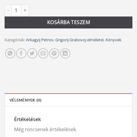
Isten létezésének bizonyítása mennyiség
Alternative:
KOSÁRBA TESZEM
Kategóriák:
Arkagyij Petrov, Grigorij Grabovoj elméletei
,
Könyvek
VÉLEMÉNYEK (0)
Értékelések
Még nincsenek értékelések.