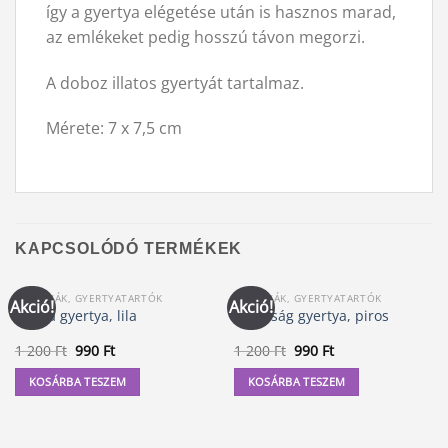
így a gyertya elégetése után is hasznos marad,
az emlékeket pedig hosszú távon megorzi.
A doboz illatos gyertyát tartalmaz.
Mérete: 7 x 7,5 cm
KAPCSOLÓDÓ TERMÉKEK
GYERTYÁK, GYERTYATARTÓK
GYERTYÁK, GYERTYATARTÓK
Akció!
Akció!
Mágia gyertya, lila
Kívánság gyertya, piros
Original
Current
Original
Current
1 200
Ft
990
Ft
1 200
Ft
990
Ft
price
price
price
price
was:
is:
was:
is:
KOSÁRBA TESZEM
KOSÁRBA TESZEM
1
990 Ft.
1
990 Ft.
200 Ft.
200 Ft.