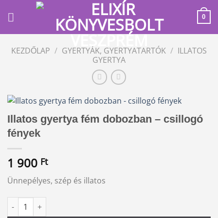
Skip
to
0
content
KEZDŐLAP
/
GYERTYÁK, GYERTYATARTÓK
/
ILLATOS
GYERTYA
Illatos gyertya fém dobozban – csillogó
fények
1 900
Ft
Ünnepélyes, szép és illatos
Illatos gyertya fém dobozban - csillogó fények mennyiség
Alternative: