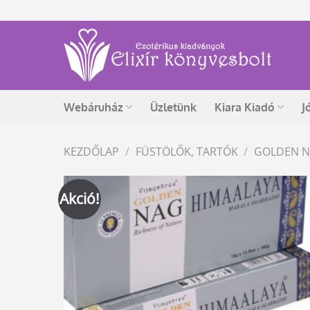
Skip
to
content
Webáruház
Üzletünk
Kiara Kiadó
J
KEZDŐLAP
/
FÜSTÖLŐK, TARTÓK
/
GOLDEN 
Akció!