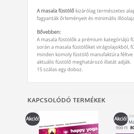
A masala füstölő
kizárólag természetes alap
fagyanták őrleményeit és minimális illóola
Bővebben:
A masala füstölők a prémium kategóriájú fü
során a masala füstölőket virágolajokból, 
minden komoly füstölő manufaktúra féltve őr
aktuális füstölő meghatározó illatát adják.
15 szálas egy doboz.
KAPCSOLÓDÓ TERMÉKEK
FÜSTÖLŐK
Akció!
Akció!
White Ma
Or
900
Ft
8
pr