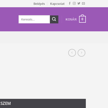
Belépés
Kapcsolat
Keresés
0
KOSÁR
a
következőre:
ESZEM