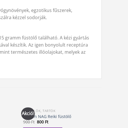
gyógynövények, egzotikus fűszerek,
zálra kézzel sodorják.
5 gramm füstölő található. A kézi gyártás
val készítik. Az igen bonyolult receptúra
mint természetes illóolajokat, melyek az
FÜSTÖLŐK, TARTÓK
FÜSTÖLŐK, 
Akció!
Akció!
Golden NAG Reiki füstölő
Golden NA
Original
Current
Ori
900
Ft
800
Ft
900
Ft
80
price
price
pri