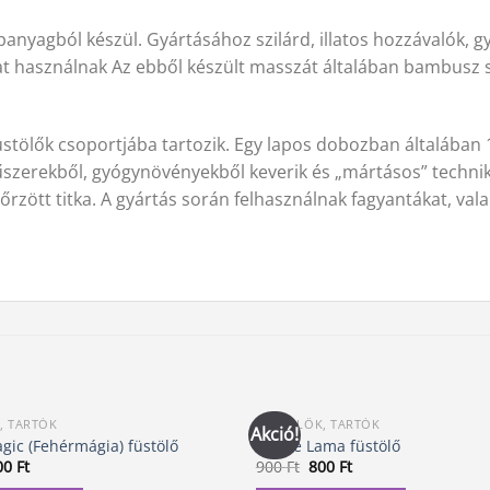
anyagból készül. Gyártásához szilárd, illatos hozzávalók, 
jat használnak Az ebből készült masszát általában bambusz s
stölők csoportjába tartozik. Egy lapos dobozban általában 1
fűszerekből, gyógynövényekből keverik és „mártásos” techniká
zött titka. A gyártás során felhasználnak fagyantákat, vala
, TARTÓK
FÜSTÖLŐK, TARTÓK
Akció!
gic (Fehérmágia) füstölő
Divine Lama füstölő
iginal
Current
Original
Current
00
Ft
900
Ft
800
Ft
ice
price
price
price