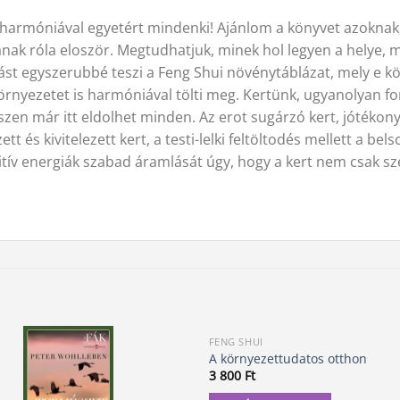
harmóniával egyetért mindenki! Ajánlom a könyvet azoknak,
lanak róla eloször. Megtudhatjuk, minek hol legyen a helye,
t egyszerubbé teszi a Feng Shui növénytáblázat, mely e kö
rnyezetet is harmóniával tölti meg. Kertünk, ugyanolyan fo
iszen már itt eldolhet minden. Az erot sugárzó kert, jótékonya
tt és kivitelezett kert, a testi-lelki feltöltodés mellett a be
pozitív energiák szabad áramlását úgy, hogy a kert nem csak
FENG SHUI
A környezettudatos otthon
3 800
Ft