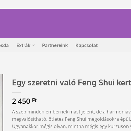
ósda
Extrák
Partnereink
Kapcsolat
Egy szeretni való Feng Shui ker
2 450
Ft
A szép minden embernek mást jelent, de a harmóniával
megvalósítható, ötletes Feng Shui megoldásokra épül
Ugyanakkor mégis olyan, mintha mégis egy kurzuson ve