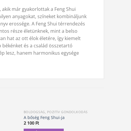
 akik már gyakorlottak a Feng Shui
 milyen anyagokat, színeket kombináljunk
nyv erossége. A Feng Shui térrendezés
ntos része életünknek, mint a belso
n hat az ott élok életére, így kiemelt
lso békénket és a család összetartó
 szép lesz, hanem harmonikus egysége
BOLDOGSÁG, POZITÍV GONDOLKODÁS
FENG SHUI
Akció!
A bőség Feng Shui-ja
Otthonod 
O
2 100
Ft
5 290
Ft
5
p
w