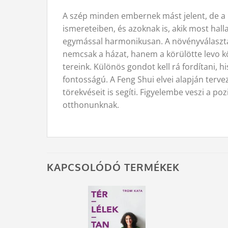
A szép minden embernek mást jelent, de a 
ismereteiben, és azoknak is, akik most hal
egymással harmonikusan. A növényválasztás
nemcsak a házat, hanem a körülötte levo kö
tereink. Különös gondot kell rá fordítani, h
fontosságú. A Feng Shui elvei alapján terveze
törekvéseit is segíti. Figyelembe veszi a 
otthonunknak.
KAPCSOLÓDÓ TERMÉKEK