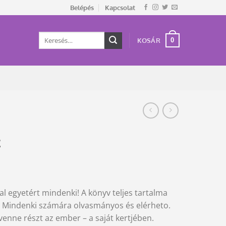
Belépés
Kapcsolat
Keresés
0
KOSÁR
a
következőre:
t
 egyetért mindenki! A könyv teljes tartalma
. Mindenki számára olvasmányos és elérheto.
nne részt az ember – a saját kertjében.