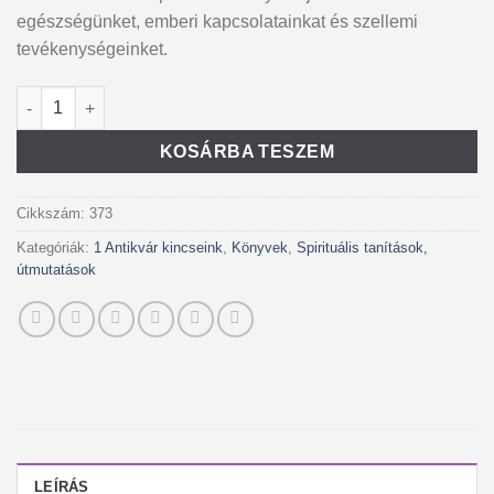
egészségünket, emberi kapcsolatainkat és szellemi
tevékenységeinket.
Szent terek mennyiség
Alternative:
KOSÁRBA TESZEM
Cikkszám:
373
Kategóriák:
1 Antikvár kincseink
,
Könyvek
,
Spirituális tanítások,
útmutatások
LEÍRÁS