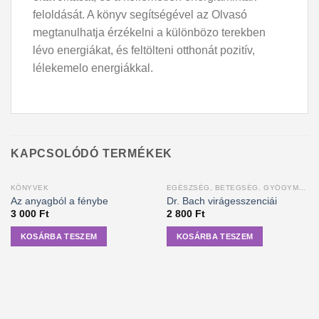
feloldását. A könyv segítségével az Olvasó
megtanulhatja érzékelni a különbözo terekben
lévo energiákat, és feltölteni otthonát pozitív,
lélekemelo energiákkal.
KAPCSOLÓDÓ TERMÉKEK
KÖNYVEK
EGÉSZSÉG, BETEGSÉG, GYÓGYMÓDOK
Az anyagból a fénybe
Dr. Bach virágesszenciái
3 000
Ft
2 800
Ft
KOSÁRBA TESZEM
KOSÁRBA TESZEM