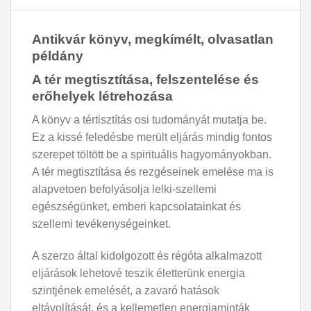
Antikvár könyv, megkímélt, olvasatlan
példány
A tér megtisztítása, felszentelése és
erőhelyek létrehozása
A könyv a tértisztítás osi tudományát mutatja be.
Ez a kissé feledésbe merült eljárás mindig fontos
szerepet töltött be a spirituális hagyományokban.
A tér megtisztítása és rezgéseinek emelése ma is
alapvetoen befolyásolja lelki-szellemi
egészségünket, emberi kapcsolatainkat és
szellemi tevékenységeinket.
A szerzo által kidolgozott és régóta alkalmazott
eljárások lehetové teszik életterünk energia
szintjének emelését, a zavaró hatások
eltávolítását, és a kellemetlen energiaminták