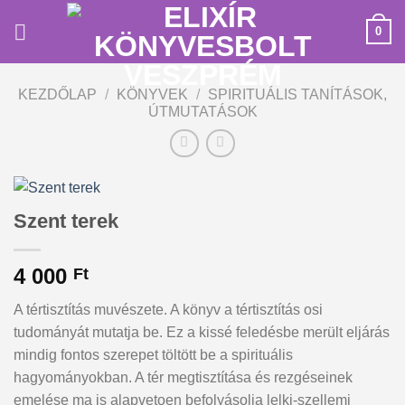
Skip
0
to
content
KEZDŐLAP
/
KÖNYVEK
/
SPIRITUÁLIS TANÍTÁSOK,
ÚTMUTATÁSOK
Szent terek
4 000
Ft
A tértisztítás muvészete. A könyv a tértisztítás osi
tudományát mutatja be. Ez a kissé feledésbe merült eljárás
mindig fontos szerepet töltött be a spirituális
hagyományokban. A tér megtisztítása és rezgéseinek
emelése ma is alapvetoen befolyásolja lelki-szellemi