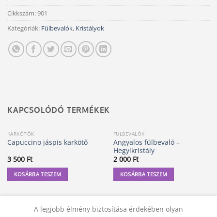
Cikkszám:
901
Kategóriák:
Fülbevalók
,
Kristályok
KAPCSOLÓDÓ TERMÉKEK
KARKÖTŐK
FÜLBEVALÓK
Angyalos fülbevaló –
Capuccino jáspis karkötő
Hegyikristály
3 500
Ft
2 000
Ft
KOSÁRBA TESZEM
KOSÁRBA TESZEM
A legjobb élmény biztosítása érdekében olyan