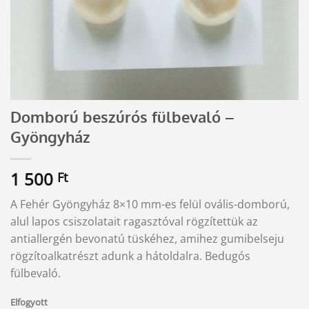
Domború beszúrós fülbevaló –
Gyöngyház
1 500
Ft
A Fehér Gyöngyház 8×10 mm-es felül ovális-domború,
alul lapos csiszolatait ragasztóval rögzítettük az
antiallergén bevonatú tüskéhez, amihez gumibelseju
rögzítoalkatrészt adunk a hátoldalra. Bedugós
fülbevaló.
Elfogyott