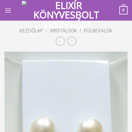
Skip
to
0
content
KEZDŐLAP
/
KRISTÁLYOK
/
FÜLBEVALÓK