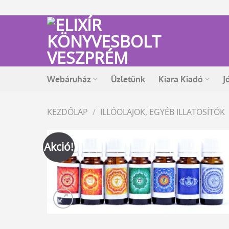
Skip
to
content
Webáruház
Üzletünk
Kiara Kiadó
J
KEZDŐLAP
/
ILLÓOLAJOK, EGYÉB ILLATOSÍTÓK
Akció!