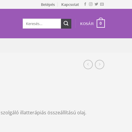
Belépés
Kapcsolat
Keresés
0
KOSÁR
a
következőre:
olgáló illatterápiás összeállítású olaj.