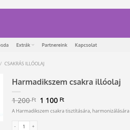
ósda
Extrák
Partnereink
Kapcsolat
/
CSAKRÁS ILLÓOLAJ
Harmadikszem csakra illóolaj
Original
Current
1 200
1 100
Ft
Ft
price
price
A Harmadikszem csakra tisztítására, harmonizálására sz
was:
is:
1
1
Harmadikszem csakra illóolaj mennyiség
Alternative:
200 Ft.
100 Ft.