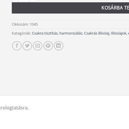
KOSÁRBA T
Cikkszám:
1045
Kategóriák:
Csakra tisztítás, harmonizálás
,
Csakrás illóolaj
,
Illóolajok,
árologtatásra.