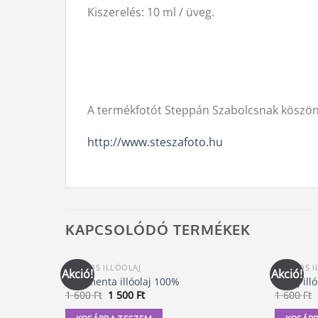
Kiszerelés: 10 ml / üveg.
A termékfotót Steppán Szabolcsnak köszön
http://www.steszafoto.hu
KAPCSOLÓDÓ TERMÉKEK
100%-OS ILLÓOLAJ
100%-OS I
Akció!
Akció!
Borsmenta illóolaj 100%
Fahéj ill
Original
Current
1 600
Ft
1 500
Ft
1 600
Ft
price
price
was:
is: