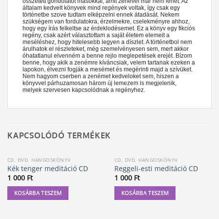
összetett gondolatot másokkal, amit zenével már nem lehet. Az
általam kedvelt könyvek mind regények voltak, így csak egy
történetbe szove tudtam elképzelni ennek átadását. Nekem
szükségem van fordulatokra, érzelmekre, cselekményre ahhoz,
hogy egy írás felkeltse az érdeklodésemet. Ez a könyv egy fikciós
regény, csak azért választottam a saját életem elemeit a
meséléshez, hogy hitelesebb legyen a díszlet. A történetbol nem
árulhatok el részleteket, még szemelvényesen sem, mert akkor
óhatatlanul elvenném a benne rejlo meglepetések erejét. Bízom
benne, hogy akik a zenémre kíváncsiak, velem tartanak ezeken a
lapokon, élvezni fogják a mesémet és megérinti majd a szívüket.
Nem hagyom cserben a zenémet kedveloket sem, hiszen a
könyvvel párhuzamosan három új lemezem is megjelenik,
melyek szervesen kapcsolódnak a regényhez.
KAPCSOLÓDÓ TERMÉKEK
CD, DVD, HANGOSKÖNYV
CD, DVD, HANGOSKÖNYV
Kék tenger meditáció CD
Reggeli-esti meditáció CD
1 000
Ft
1 000
Ft
KOSÁRBA TESZEM
KOSÁRBA TESZEM