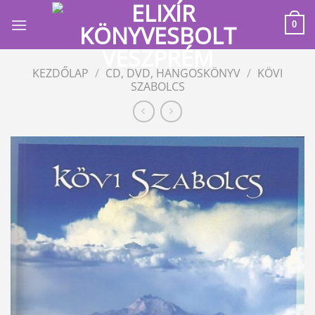
Skip
to
0
content
KEZDŐLAP
/
CD, DVD, HANGOSKÖNYV
/
KÖVI
SZABOLCS