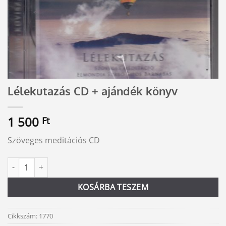
Lélekutazás CD + ajándék könyv
1 500
Ft
Szöveges meditációs CD
Lélekutazás CD + ajándék könyv mennyiség
Alternative:
KOSÁRBA TESZEM
Cikkszám:
1770