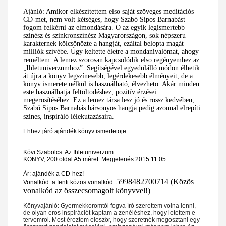
Ajánló: Amikor elkészítettem elso saját szöveges meditációs
CD-met, nem volt kétséges, hogy Szabó Sipos Barnabást
fogom felkérni az elmondására. O az egyik legismertebb
színész és szinkronszínész Magyarországon, sok népszeru
karakternek kölcsönözte a hangját, ezáltal belopta magát
milliók szívébe. Úgy keltette életre a mondanivalómat, ahogy
reméltem. A lemez szorosan kapcsolódik elso regényemhez az
„Ihletuniverzumhoz”. Segítségével egyedülálló módon élhetik
át újra a könyv legszínesebb, legérdekesebb élményeit, de a
könyv ismerete nélkül is használható, élvezheto. Akár minden
este használhatja feltöltodéshez, pozitív érzései
megerosítéséhez. Ez a lemez társa lesz jó és rossz kedvében,
Szabó Sipos Barnabás bársonyos hangja pedig azonnal elrepíti
színes, inspiráló lélekutazásaira.
Ehhez járó ajándék könyv ismertetoje:
Kövi Szabolcs: Az Ihletuniverzum
KÖNYV, 200 oldal A5 méret. Megjelenés 2015.11.05.
Ár: ajándék a CD-hez!
5998482700714 (
Közös
Vonalkód: a fenti közös vonalkód:
vonalkód az összecsomagolt könyvvel!)
Könyvajánló: Gyermekkoromtól fogva író szerettem volna lenni,
de olyan eros inspirációt kaptam a zenéléshez, hogy letettem e
tervemrol. Most éreztem eloször, hogy szeretnék megosztani egy