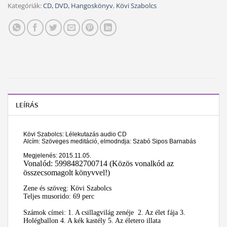
Kategóriák:
CD, DVD, Hangoskönyv
,
Kövi Szabolcs
LEÍRÁS
Kövi Szabolcs: Lélekutazás audio CD
Alcím: Szöveges meditáció, elmodndja: Szabó Sipos Barnabás
Megjelenés: 2015.11.05.
Vonalód:
5998482700714 (
Közös vonalkód az
összecsomagolt könyvvel!)
Zene és szöveg: Kövi Szabolcs
Teljes musorido: 69 perc
Számok címei: 1. A csillagvilág zenéje 2. Az élet fája 3.
Holégballon 4. A kék kastély 5. Az életero illata