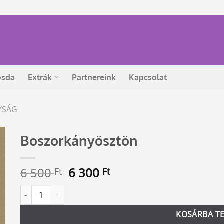
ósda
Extrák
Partnereink
Kapcsolat
YSÁG
Boszorkányösztön
Original
Current
6 500
6 300
Ft
Ft
price
price
Boszorkányösztön mennyiség
Alternative:
was:
is:
6
6
KOSÁRBA T
500 Ft.
300 Ft.