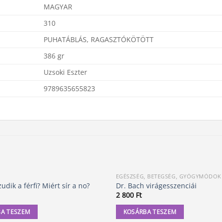
MAGYAR
310
PUHATÁBLÁS, RAGASZTÓKÖTÖTT
386 gr
Uzsoki Eszter
9789635655823
EGÉSZSÉG, BETEGSÉG, GYÓGYMÓDOK
udik a férfi? Miért sír a no?
Dr. Bach virágesszenciái
2 800
Ft
A TESZEM
KOSÁRBA TESZEM