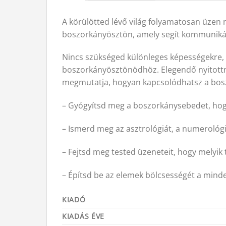
A körülötted lévő világ folyamatosan üzen n
boszorkányösztön, amely segít kommunikálni
Nincs szükséged különleges képességekre, 
boszorkányösztönödhöz. Elegendő nyitottnak
megmutatja, hogyan kapcsolódhatsz a bosz
– Gyógyítsd meg a boszorkánysebedet, hogy
– Ismerd meg az asztrológiát, a numerológi
– Fejtsd meg tested üzeneteit, hogy melyik t
– Építsd be az elemek bölcsességét a minden
KIADÓ
KIADÁS ÉVE