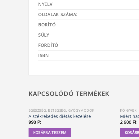
NYELV
OLDALAK SZÁMA:
BORÍTÓ
SÚLY
FORDÍTÓ
ISBN
KAPCSOLÓDÓ TERMÉKEK
EGÉSZSÉG, BETEGSÉG, GYÓGYMÓDOK
KÖNYVEK
A székrekedés diétás kezelése
Miért haz
990
Ft
2 900
Ft
KOSÁRBA TESZEM
KOSÁRB