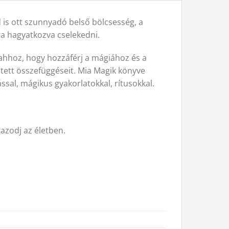
d is ott szunnyadó belső bölcsesség, a
ra hagyatkozva cselekedni.
ahhoz, hogy hozzáférj a mágiához és a
jtett összefüggéseit. Mia Magik könyve
l, mágikus gyakorlatokkal, rítusokkal.
azodj az életben.