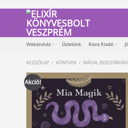
Skip
to
content
Webáruház
Üzletünk
Kiara Kiadó
J
KEZDŐLAP
/
KÖNYVEK
/
MÁGIA, BOSZORKÁN
Akció!