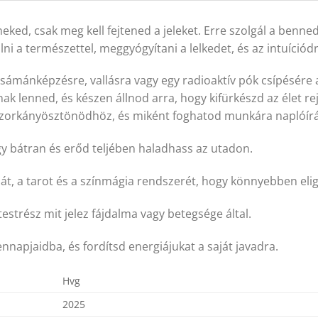
eked, csak meg kell fejtened a jeleket. Erre szolgál a benne
 a természettel, meggyógyítani a lelkedet, és az intuíciód
sámánképzésre, vallásra vagy egy radioaktív pók csípésére 
 lenned, és készen állnod arra, hogy kifürkészd az élet re
orkányösztönödhöz, és miként foghatod munkára naplóírássa
 bátran és erőd teljében haladhass az utadon.
át, a tarot és a színmágia rendszerét, hogy könnyebben elig
estrész mit jelez fájdalma vagy betegsége által.
napjaidba, és fordítsd energiájukat a saját javadra.
Hvg
2025