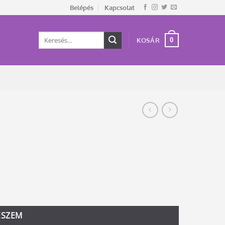
Belépés
Kapcsolat
Keresés
0
KOSÁR
a
következőre:
ESZEM