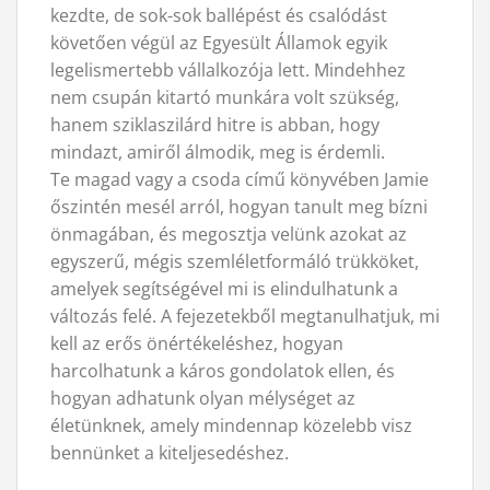
kezdte, de sok-sok ballépést és csalódást
követően végül az Egyesült Államok egyik
legelismertebb vállalkozója lett. Mindehhez
nem csupán kitartó munkára volt szükség,
hanem sziklaszilárd hitre is abban, hogy
mindazt, amiről álmodik, meg is érdemli.
Te magad vagy a csoda című könyvében Jamie
őszintén mesél arról, hogyan tanult meg bízni
önmagában, és megosztja velünk azokat az
egyszerű, mégis szemléletformáló trükköket,
amelyek segítségével mi is elindulhatunk a
változás felé. A fejezetekből megtanulhatjuk, mi
kell az erős önértékeléshez, hogyan
harcolhatunk a káros gondolatok ellen, és
hogyan adhatunk olyan mélységet az
életünknek, amely mindennap közelebb visz
bennünket a kiteljesedéshez.