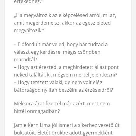
értékedhez.”
„Ha megváltozik az elképzelésed arról, mi az,
amit megérdemelsz, akkor az egész életed
megváltozik.”
– Előfordult már veled, hogy bár tudtad a
választ egy kérdésre, mégis csöndben
maradtál?
– Hogy azt érezted, a meghirdetett állást pont
neked találták ki, mégsem mertél jelentkezni?
– Hogy tetszett valaki, de nem volt elég
bátorságod nyíltan beszélni az érzéseidről?
Mekkora árat fizettél már azért, mert nem
hittél önmagadban?
Jamie Kern Lima jól ismeri a sikerhez vezető út
buktatóit. Életét örökbe adott gyermekként