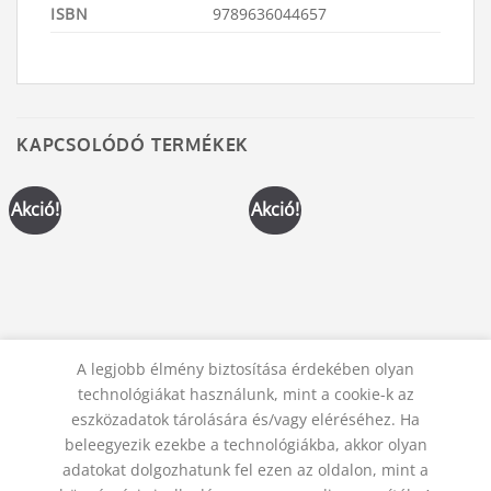
ISBN
9789636044657
KAPCSOLÓDÓ TERMÉKEK
Akció!
Akció!
KÖNYVEK
KÖNYVEK
A legjobb élmény biztosítása érdekében olyan
Amer és a félelem
Mihály arkangyal korszaka
technológiákat használunk, mint a cookie-k az
Original
Current
Original
Current
1 500
Ft
1 400
Ft
2 400
Ft
2 300
Ft
price
price
price
price
eszközadatok tárolására és/vagy eléréséhez. Ha
was:
is:
was:
is:
KOSÁRBA TESZEM
KOSÁRBA TESZEM
beleegyezik ezekbe a technológiákba, akkor olyan
1
1
2
2
500 Ft.
400 Ft.
400 Ft.
300 Ft.
adatokat dolgozhatunk fel ezen az oldalon, mint a