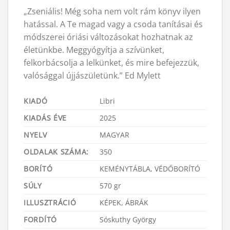
„Zseniális! Még soha nem volt rám könyv ilyen
hatással. A Te magad vagy a csoda tanításai és
módszerei óriási változásokat hozhatnak az
életünkbe. Meggyógyítja a szívünket,
felkorbácsolja a lelkünket, és mire befejezzük,
valósággal újjászületünk.” Ed Mylett
KIADÓ
Libri
KIADÁS ÉVE
2025
NYELV
MAGYAR
OLDALAK SZÁMA:
350
BORÍTÓ
KEMÉNYTÁBLA, VÉDŐBORÍTÓ
SÚLY
570 gr
ILLUSZTRÁCIÓ
KÉPEK, ÁBRÁK
FORDÍTÓ
Sóskuthy György