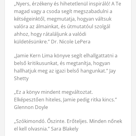
„Nyers, érzékeny és hihetetlenül inspiráló! A Te
magad vagy a csoda segít megszabadulni a
kétségeinktől, megmutatja, hogyan váltsuk
valóra az álmainkat, és útmutatóul szolgál
ahhoz, hogy rátaláljunk a valódi
küldetésünkre.” Dr. Nicole LePera
„Jamie Kern Lima könyve segít elhallgattatni a
belső kritikusunkat, és megtanítja, hogyan
hallhatjuk meg az igazi belső hangunkat.” Jay
Shetty
„Ez a könyv mindent megváltoztat.
Elképesztően hiteles, Jamie pedig ritka kincs.”
Glennon Doyle
„Szókimondó. Őszinte. Erőteljes. Minden nőnek
el kell olvasnia.” Sara Blakely