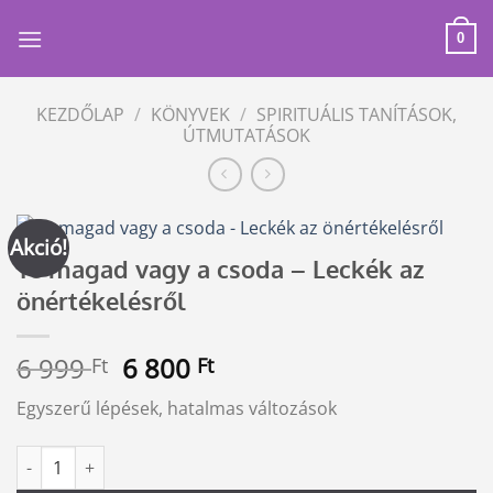
Skip
to
0
content
KEZDŐLAP
/
KÖNYVEK
/
SPIRITUÁLIS TANÍTÁSOK,
ÚTMUTATÁSOK
Akció!
Te magad vagy a csoda – Leckék az
önértékelésről
Original
Current
6 999
6 800
Ft
Ft
price
price
Egyszerű lépések, hatalmas változások
was:
is:
6
6
Te magad vagy a csoda - Leckék az önértékelésről mennyiség
Alternative:
999 Ft.
800 Ft.