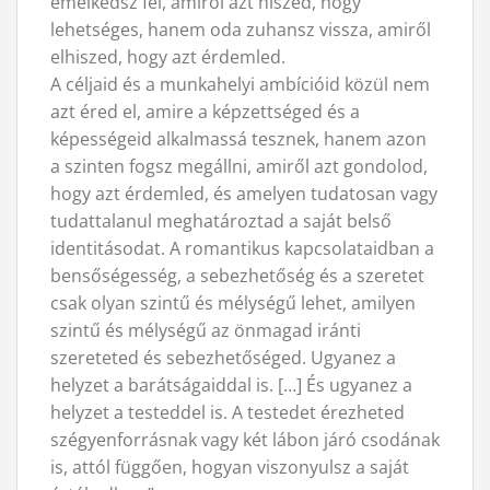
emelkedsz fel, amiről azt hiszed, hogy
lehetséges, hanem oda zuhansz vissza, amiről
elhiszed, hogy azt érdemled.
A céljaid és a munkahelyi ambícióid közül nem
azt éred el, amire a képzettséged és a
képességeid alkalmassá tesznek, hanem azon
a szinten fogsz megállni, amiről azt gondolod,
hogy azt érdemled, és amelyen tudatosan vagy
tudattalanul meghatároztad a saját belső
identitásodat. A romantikus kapcsolataidban a
bensőségesség, a sebezhetőség és a szeretet
csak olyan szintű és mélységű lehet, amilyen
szintű és mélységű az önmagad iránti
szereteted és sebezhetőséged. Ugyanez a
helyzet a barátságaiddal is. […] És ugyanez a
helyzet a testeddel is. A testedet érezheted
szégyenforrásnak vagy két lábon járó csodának
is, attól függően, hogyan viszonyulsz a saját