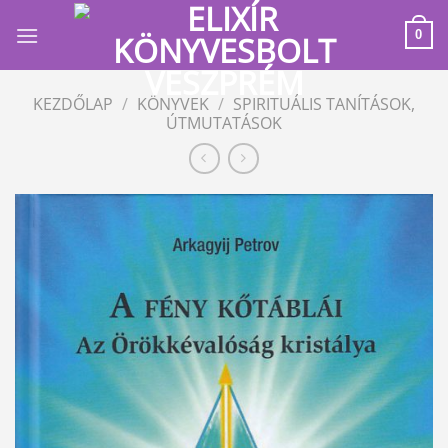
Skip
to
0
content
KEZDŐLAP
/
KÖNYVEK
/
SPIRITUÁLIS TANÍTÁSOK,
ÚTMUTATÁSOK