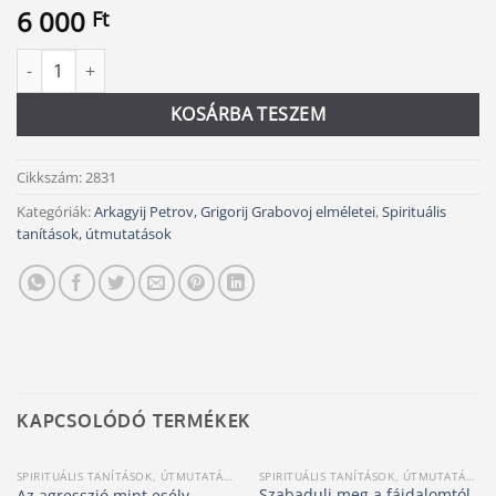
6 000
Ft
A fény kőtáblái II. - Az Örökkévalóság kristálya mennyiség
Alternative:
KOSÁRBA TESZEM
Cikkszám:
2831
Kategóriák:
Arkagyij Petrov, Grigorij Grabovoj elméletei
,
Spirituális
tanítások, útmutatások
KAPCSOLÓDÓ TERMÉKEK
SPIRITUÁLIS TANÍTÁSOK, ÚTMUTATÁSOK
SPIRITUÁLIS TANÍTÁSOK, ÚTMUTATÁSOK
Szabadulj meg a fájdalomtól
Az agresszió mint esély