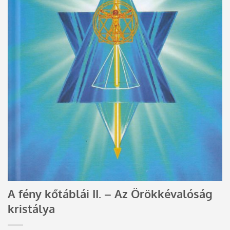
A fény kőtáblái II. – Az Örökkévalóság
kristálya