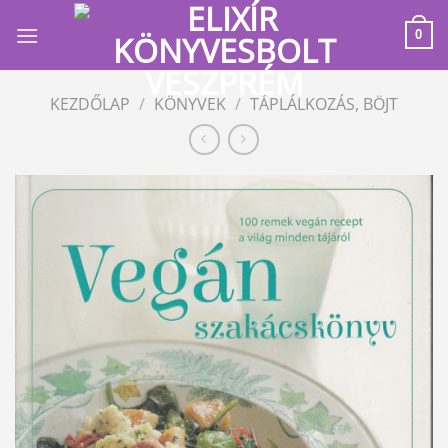
Skip
to
0
content
KEZDŐLAP
/
KÖNYVEK
/
TÁPLÁLKOZÁS, BÖJT