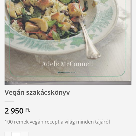
Vegán szakácskönyv
2 950
Ft
100 remek vegán recept a világ minden tájáról
Vegán szakácskönyv mennyiség
Alternative: