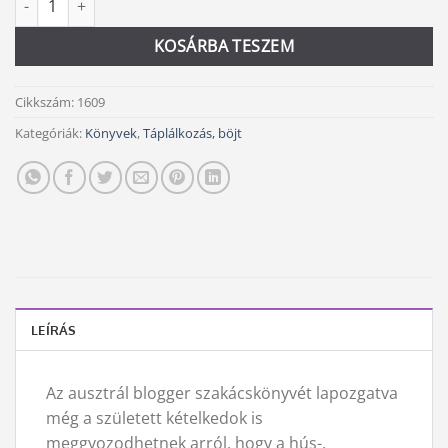
KOSÁRBA TESZEM
Cikkszám:
1609
Kategóriák:
Könyvek
,
Táplálkozás, böjt
LEÍRÁS
Az ausztrál blogger szakácskönyvét lapozgatva
még a született kételkedok is
meggyozodhetnek arról, hogy a hús-,