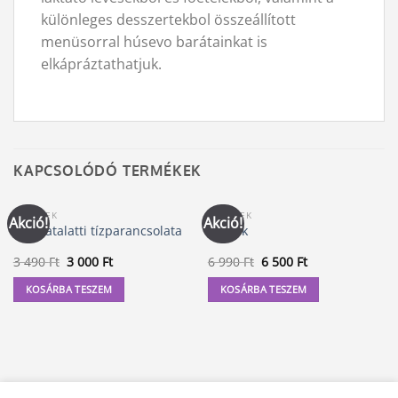
különleges desszertekbol összeállított
menüsorral húsevo barátainkat is
elkápráztathatjuk.
KAPCSOLÓDÓ TERMÉKEK
KÖNYVEK
KÖNYVEK
Akció!
Akció!
A tudatalatti tízparancsolata
A Titok
Original
Current
Original
Current
3 490
Ft
3 000
Ft
6 990
Ft
6 500
Ft
price
price
price
price
was:
is:
was:
is:
KOSÁRBA TESZEM
KOSÁRBA TESZEM
3
3
6
6
490 Ft.
000 Ft.
990 Ft.
500 Ft.