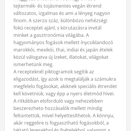
tejtermék- és tojásmentes vegán étrend
változatos, izgalmas és ami a lényeg nagyon
finom. A szerzo száz, különbözo nehézségi
fokú receptet ajánl, s körutazásra invitál
minket a gasztronómia világába. A
hagyományos fogások mellett ínycsiklandozó
marokkói, mexikói, thai, indiai és japán ételek
közül válogatva új ízeket, illatokat, világokat
ismerhetünk meg.
A recepteknél piktogramok segítik az
eligazodást, így azok is megtalálják a számukra
megfelelo fogásokat, akiknek speciális étrendet
kell követniük, vagy épp a nyers életmód hívei.
A ritkábban eloforduló vagy nehezebben
beszerezheto hozzávalók mellett mindig
feltüntettük, mivel helyettesíthetok. A könnyu,
akár reggelire is fogyasztható fogásokból, a
laktató levesekbol és foételekbol, valamint a