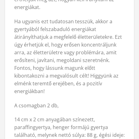
energiákat.
Ha ugyanis ezt tudatosan tesszük, akkor a
gyertyából felszabaduló energiákat
átirányíthatjuk a megfelelő életterületekre. Ezt
úgy érhetjük el, hogy erősen koncentráljunk
arra, az életterületre vagy problémára, amit
erősíteni, javítani, megoldani szeretnénk.
Fontos, hogy lássunk magunk előtt
kibontakozni a megvalósult célt! Higgyünk az
elménk teremtő erejében, és a pozitív
energiákban!
A csomagban 2 db,
14 cm x 2 cm anyagában színezett,
paraffingyertya, henger formájú gyertya
található, melynek nettó súlya: 88 g, égési ideje: