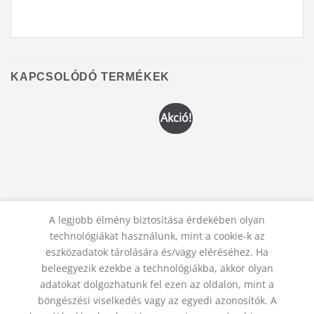
KAPCSOLÓDÓ TERMÉKEK
Akció!
GYERTYÁK, GYERTYATARTÓK
GYERTYÁK, GYERTYATARTÓK
A legjobb élmény biztosítása érdekében olyan
Illatos gyertya fém dobozban
Kívánság gyertya, lila
technológiákat használunk, mint a cookie-k az
– piros szívek
Original
Current
1 200
Ft
990
Ft
price
price
eszközadatok tárolására és/vagy eléréséhez. Ha
1 900
Ft
was:
is:
KOSÁRBA TESZEM
beleegyezik ezekbe a technológiákba, akkor olyan
1
990 Ft.
KOSÁRBA TESZEM
200 Ft.
adatokat dolgozhatunk fel ezen az oldalon, mint a
böngészési viselkedés vagy az egyedi azonosítók. A