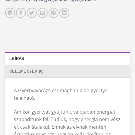
LEÍRÁS
VÉLEMÉNYEK (0)
A Gyertyavarázs csomagban 2 db gyertya
található.
Amikor gyertyát gyújtunk, valójában energiát
szabadítunk fel. Tudjuk, hogy energia nem vész
el, csak átalakul. Ennek az elvnek mentén
érthetjük meg azt, hogyan kell irányítani az