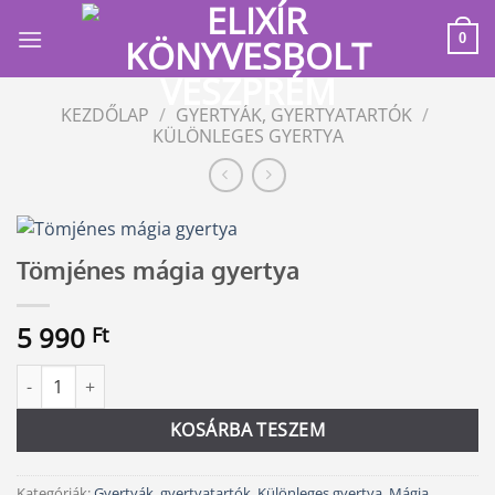
Skip
to
0
content
KEZDŐLAP
/
GYERTYÁK, GYERTYATARTÓK
/
KÜLÖNLEGES GYERTYA
Tömjénes mágia gyertya
5 990
Ft
Tömjénes mágia gyertya mennyiség
Alternative:
KOSÁRBA TESZEM
Kategóriák:
Gyertyák, gyertyatartók
,
Különleges gyertya
,
Mágia