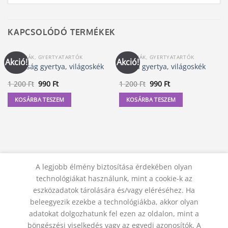
KAPCSOLÓDÓ TERMÉKEK
GYERTYÁK, GYERTYATARTÓK
GYERTYÁK, GYERTYATARTÓK
Akció!
Akció!
Kívánság gyertya, világoskék
Mágia gyertya, világoskék
Original
Current
Original
Current
1 200
Ft
990
Ft
1 200
Ft
990
Ft
price
price
price
price
was:
is:
was:
is:
KOSÁRBA TESZEM
KOSÁRBA TESZEM
1
990 Ft.
1
990 Ft.
200 Ft.
200 Ft.
A legjobb élmény biztosítása érdekében olyan
technológiákat használunk, mint a cookie-k az
eszközadatok tárolására és/vagy eléréséhez. Ha
beleegyezik ezekbe a technológiákba, akkor olyan
adatokat dolgozhatunk fel ezen az oldalon, mint a
KAPCSOLAT
ADATVÉDELMI NYILATKOZAT
ÁSZF
JOGI NYILATKOZAT
SZÁLLÍTÁSI FELTÉTELEK
böngészési viselkedés vagy az egyedi azonosítók. A