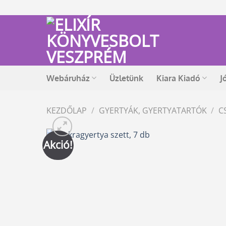
Skip
to
content
Webáruház
Üzletünk
Kiara Kiadó
J
KEZDŐLAP
/
GYERTYÁK, GYERTYATARTÓK
/
C
Akció!