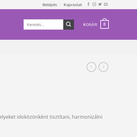
Belépés
Kapcsolat
Keresés
0
KOSÁR
a
következőre:
yeket idoközönként tisztítani, harmonizálni