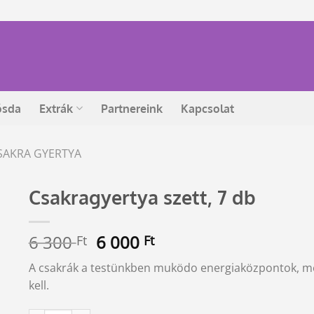
ósda
Extrák
Partnereink
Kapcsolat
SAKRA GYERTYA
Csakragyertya szett, 7 db
Original
Current
6 300
6 000
Ft
Ft
price
price
A csakrák a testünkben muködo energiaközpontok, mel
was:
is:
kell.
6
6
300 Ft.
000 Ft.