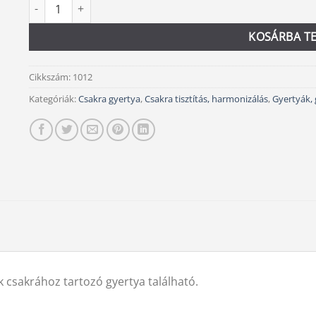
Csakragyertya szett, 7 db mennyiség
Alternative:
KOSÁRBA T
Cikkszám:
1012
Kategóriák:
Csakra gyertya
,
Csakra tisztítás, harmonizálás
,
Gyertyák, 
 csakrához tartozó gyertya található.