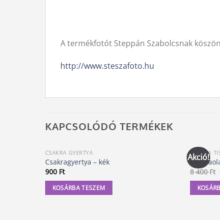
A termékfotót Steppán Szabolcsnak köszön
http://www.steszafoto.hu
KAPCSOLÓDÓ TERMÉKEK
CSAKRA GYERTYA
CSAKRA TI
Akció!
Csakragyertya – kék
Csakraola
900
Ft
8 400
Ft
KOSÁRBA TESZEM
KOSÁRB