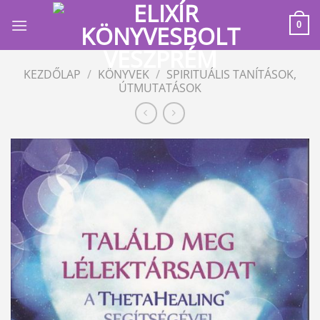
Skip
to
0
content
KEZDŐLAP
/
KÖNYVEK
/
SPIRITUÁLIS TANÍTÁSOK,
ÚTMUTATÁSOK