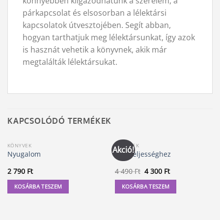
könnyebben kiigazodhatunk a szerelem, a
párkapcsolat és elsosorban a lélektársi
kapcsolatok útvesztojében. Segít abban,
hogyan tarthatjuk meg lélektársunkat, így azok
is hasznát vehetik a könyvnek, akik már
megtalálták lélektársukat.
KAPCSOLÓDÓ TERMÉKEK
KÖNYVEK
KÖNYVEK
Akció!
Nyugalom
Út a teljességhez
Original
Current
2 790
Ft
4 490
Ft
4 300
Ft
price
price
was:
is:
KOSÁRBA TESZEM
KOSÁRBA TESZEM
4
4
490 Ft.
300 Ft.