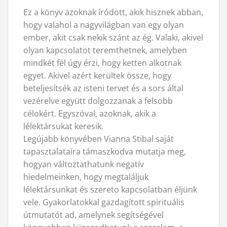
Ez a könyv azoknak íródott, akik hisznek abban,
hogy valahol a nagyvilágban van egy olyan
ember, akit csak nekik szánt az ég. Valaki, akivel
olyan kapcsolatot teremthetnek, amelyben
mindkét fél úgy érzi, hogy ketten alkotnak
egyet. Akivel azért kerültek össze, hogy
beteljesítsék az isteni tervet és a sors által
vezérelve együtt dolgozzanak a felsobb
célokért. Egyszóval, azoknak, akik a
lélektársukat keresik.
Legújabb könyvében Vianna Stibal saját
tapasztalataira támaszkodva mutatja meg,
hogyan változtathatunk negatív
hiedelmeinken, hogy megtaláljuk
lélektársunkat és szereto kapcsolatban éljünk
vele. Gyakorlatokkal gazdagított spirituális
útmutatót ad, amelynek segítségével