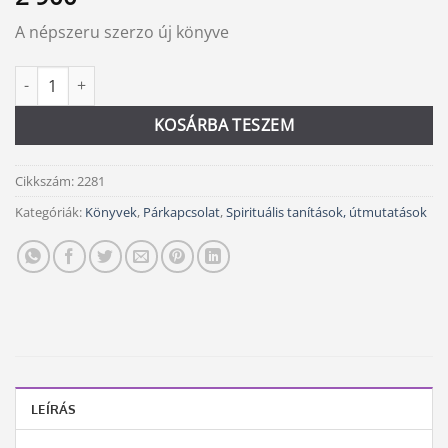
A népszeru szerzo új könyve
Találd meg a lélektársadat a ThetaHealing segítségével mennyis
Alternative:
KOSÁRBA TESZEM
Cikkszám:
2281
Kategóriák:
Könyvek
,
Párkapcsolat
,
Spirituális tanítások, útmutatások
LEÍRÁS