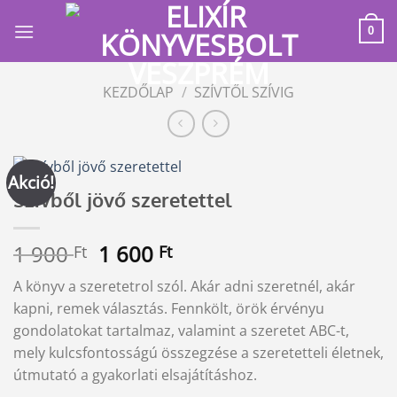
Skip
to
0
content
KEZDŐLAP
/
SZÍVTŐL SZÍVIG
Akció!
Szívből jövő szeretettel
Original
Current
1 900
1 600
Ft
Ft
price
price
A könyv a szeretetrol szól. Akár adni szeretnél, akár
was:
is:
kapni, remek választás. Fennkölt, örök érvényu
1
1
gondolatokat tartalmaz, valamint a szeretet ABC-t,
900 Ft.
600 Ft.
mely kulcsfontosságú összegzése a szeretetteli életnek,
útmutató a gyakorlati elsajátításhoz.