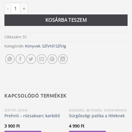
Szívből jövő szeretettel mennyiség
Alternative:
KOSÁRBA TESZEM
Cikkszám:
51
Kategóriák:
Könyvek
,
SZÍVtől SZÍVig
KAPCSOLÓDÓ TERMÉKEK
SZÍVTŐL SZÍVIG
EGÉSZSÉG, BETEGSÉG, GYÓGYMÓDOK
Prehnit – rózsakvarc karkötő
Sürgősségi patika a léleknek
3 900
Ft
4 990
Ft