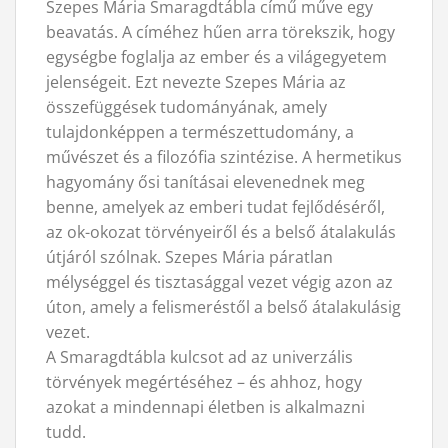
Szepes Mária Smaragdtábla című műve egy
beavatás. A címéhez hűen arra törekszik, hogy
egységbe foglalja az ember és a világegyetem
jelenségeit. Ezt nevezte Szepes Mária az
összefüggések tudományának, amely
tulajdonképpen a természettudomány, a
művészet és a filozófia szintézise. A hermetikus
hagyomány ősi tanításai elevenednek meg
benne, amelyek az emberi tudat fejlődéséről,
az ok-okozat törvényeiről és a belső átalakulás
útjáról szólnak. Szepes Mária páratlan
mélységgel és tisztasággal vezet végig azon az
úton, amely a felismeréstől a belső átalakulásig
vezet.
A Smaragdtábla kulcsot ad az univerzális
törvények megértéséhez – és ahhoz, hogy
azokat a mindennapi életben is alkalmazni
tudd.