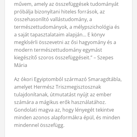
művem, amely az összefüggések tudományát
próbálja bizonyítani hiteles források, az
összehasonlító vallástudomány, a
természettudományok, a mélypszichológia és
a saját tapasztalataim alapján… E könyv
megkísérli összevetni az ősi hagyomány és a
modern természettudomány egymást
kiegészítő szoros összefüggéseit.” – Szepes
Mária
Az ókori Egyiptomból származó Smaragdtábla,
amelyet Hermész Triszmegisztosznak
tulajdonítanak, útmutatást nyújt az ember
számára a mágikus erők használatához.
Gondolati magva az, hogy lényegét tekintve
minden azonos alapformákra épül, és minden
mindennel összefügg.