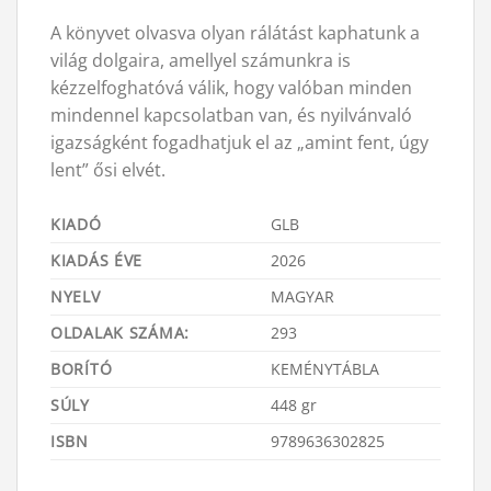
A könyvet olvasva olyan rálátást kaphatunk a
világ dolgaira, amellyel számunkra is
kézzelfoghatóvá válik, hogy valóban minden
mindennel kapcsolatban van, és nyilvánvaló
igazságként fogadhatjuk el az „amint fent, úgy
lent” ősi elvét.
KIADÓ
GLB
KIADÁS ÉVE
2026
NYELV
MAGYAR
OLDALAK SZÁMA:
293
BORÍTÓ
KEMÉNYTÁBLA
SÚLY
448 gr
ISBN
9789636302825