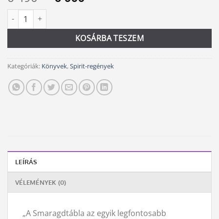
price
price
Smaragdtábla mennyiség
Alternative:
was:
is:
6
6
KOSÁRBA TESZEM
490 Ft.
000 Ft.
Kategóriák:
Könyvek
,
Spirit-regények
LEÍRÁS
VÉLEMÉNYEK (0)
„A Smaragdtábla az egyik legfontosabb