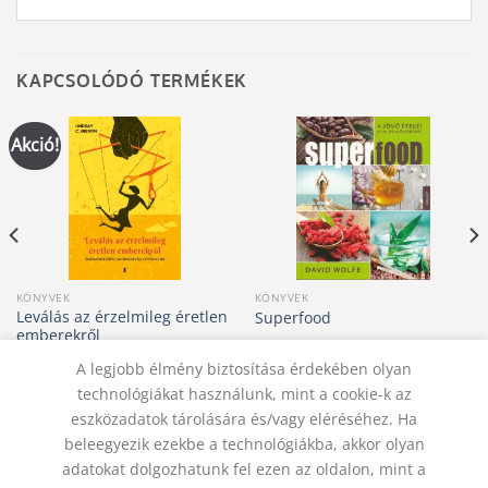
KAPCSOLÓDÓ TERMÉKEK
Akció!
KÖNYVEK
KÖNYVEK
Leválás az érzelmileg éretlen
Superfood
emberekről
Original
Current
4 990
Ft
4 800
Ft
3 990
Ft
price
price
A legjobb élmény biztosítása érdekében olyan
was:
is:
KOSÁRBA TESZEM
KOSÁRBA TESZEM
technológiákat használunk, mint a cookie-k az
4
4
990 Ft.
800 Ft.
eszközadatok tárolására és/vagy eléréséhez. Ha
beleegyezik ezekbe a technológiákba, akkor olyan
adatokat dolgozhatunk fel ezen az oldalon, mint a
KAPCSOLAT
ADATVÉDELMI NYILATKOZAT
ÁSZF
JOGI NYILATKOZAT
SZÁLLÍTÁSI FELTÉTELEK