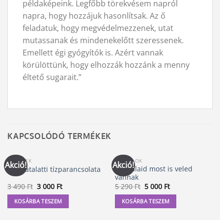
példaképeink. Legfőbb törekvésem napról
napra, hogy hozzájuk hasonlítsak. Az ő
feladatuk, hogy megvédelmezzenek, utat
mutassanak és mindenekelőtt szeressenek.
Emellett égi gyógyítók is. Azért vannak
körülöttünk, hogy elhozzák hozzánk a menny
éltető sugarait.”
KAPCSOLÓDÓ TERMÉKEK
KÖNYVEK
ANGYALOK
Akció!
Akció!
Angyalaid most is veled
A tudatalatti tízparancsolata
vannak
Original
Current
Original
Current
3 490
Ft
3 000
Ft
5 290
Ft
5 000
Ft
price
price
price
price
was:
is:
was:
is:
KOSÁRBA TESZEM
KOSÁRBA TESZEM
3
3
5
5
490 Ft.
000 Ft.
290 Ft.
000 Ft.