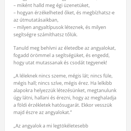
– miként halld meg égi üzenetüket,
– hogyan érzékelheted őket, és megbízhatsz-e
az útmutatásaikban,
– milyen angyaltípusok léteznek, és milyen
segítségre számíthatsz tőlük.
Tanuld meg behívni az életedbe az angyalokat,
fogadd örömmel a segítségüket, és engedd,
hogy utat mutassanak és csodát tegyenek!
„A léleknek nincs szeme, mégis lát; nincs füle,
mégis hall; nincs szíve, mégis érez. Ha lelkibb
alapokra helyezzük létezésünket, megtanulunk
úgy látni, hallani és érezni, hogy az meghaladja
a földi érzékletek hatósugarát. Ekkor vesszük
majd észre az angyalokat.”
„Az angyalok a mi legtökéletesebb