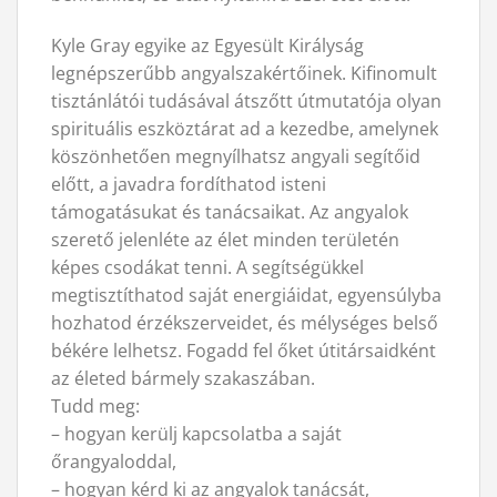
Kyle Gray egyike az Egyesült Királyság
legnépszerűbb angyalszakértőinek. Kifinomult
tisztánlátói tudásával átszőtt útmutatója olyan
spirituális eszköztárat ad a kezedbe, amelynek
köszönhetően megnyílhatsz angyali segítőid
előtt, a javadra fordíthatod isteni
támogatásukat és tanácsaikat. Az angyalok
szerető jelenléte az élet minden területén
képes csodákat tenni. A segítségükkel
megtisztíthatod saját energiáidat, egyensúlyba
hozhatod érzékszerveidet, és mélységes belső
békére lelhetsz. Fogadd fel őket útitársaidként
az életed bármely szakaszában.
Tudd meg:
– hogyan kerülj kapcsolatba a saját
őrangyaloddal,
– hogyan kérd ki az angyalok tanácsát,