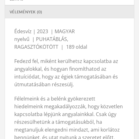
VÉLEMÉNYEK (0)
Édesvíz |
2023
|
MAGYAR
nyelvű
|
PUHATÁBLÁS,
RAGASZTÓKÖTÖTT
|
189 oldal
Fedezd fel, miként kerülhetsz kapcsolatba az
angyalokkal, és hogyan finomíthatod az
intuíciódat, hogy az égiek támogatásában és
útmutatásában részesülj.
Félelmeink és a belénk gyökerezett
hiedelmeink megakadályozzák, hogy közvetlen
kapcsolatba lépjünk angyalainkkal. Csak úgy
részesülhetünk a támogatásukból, ha
megtanuljuk elengedni mindazt, ami korlátoz
bennünket, és utat nyitunk a szeretet előtt.