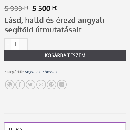
Original
Current
5 990
5 500
Ft
Ft
price
price
Lásd, halld és érezd angyali
was:
is:
5
5
segítőid útmutatásait
990 Ft.
500 Ft.
Kapcsolatteremtés az Angyalokkal könnyedén mennyiség
Alternative:
KOSÁRBA TESZEM
Kategóriák:
Angyalok
,
Könyvek
LEÍRÁS