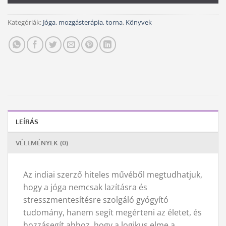
Kategóriák:
Jóga, mozgásterápia, torna
,
Könyvek
LEÍRÁS
VÉLEMÉNYEK (0)
Az indiai szerző hiteles művéből megtudhatjuk,
hogy a jóga nemcsak lazításra és
stresszmentesítésre szolgáló gyógyító
tudomány, hanem segít megérteni az életet, és
hozzásegít ahhoz, hogy a logikus elme a