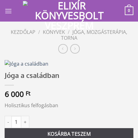
Skip
to
0
content
KEZDŐLAP
/
KÖNYVEK
/
JÓGA, MOZGÁSTERÁPIA,
TORNA
Jóga a családban
6 000
Ft
Holisztikus felfogásban
Jóga a családban mennyiség
Alternative:
KOSÁRBA TESZEM