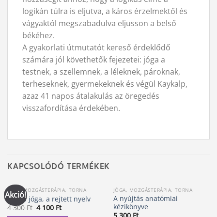
logikán túlra is eljutva, a káros érzelmektől és
vágyaktól megszabadulva eljusson a belső
békéhez.
A gyakorlati útmutatót kereső érdeklődő
számára jól követhetők fejezetei: jóga a
testnek, a szellemnek, a léleknek, pároknak,
terheseknek, gyermekeknek és végül Kaykalp,
azaz 41 napos átalakulás az öregedés
visszafordítása érdekében.
KAPCSOLÓDÓ TERMÉKEK
JÓGA, MOZGÁSTERÁPIA, TORNA
JÓGA, MOZGÁSTERÁPIA, TORNA
Akció!
A nyújtás anatómiai
Hatha jóga, a rejtett nyelv
kézikönyve
Original
Current
4 300
Ft
4 100
Ft
price
price
5 300
Ft