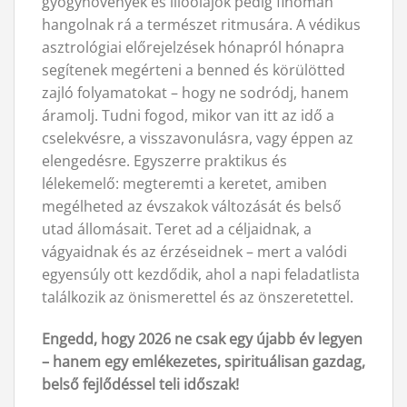
gyógynövények és illóolajok pedig finoman
hangolnak rá a természet ritmusára. A védikus
asztrológiai előrejelzések hónapról hónapra
segítenek megérteni a benned és körülötted
zajló folyamatokat – hogy ne sodródj, hanem
áramolj. Tudni fogod, mikor van itt az idő a
cselekvésre, a visszavonulásra, vagy éppen az
elengedésre. Egyszerre praktikus és
lélekemelő: megteremti a keretet, amiben
megélheted az évszakok változását és belső
utad állomásait. Teret ad a céljaidnak, a
vágyaidnak és az érzéseidnek – mert a valódi
egyensúly ott kezdődik, ahol a napi feladatlista
találkozik az önismerettel és az önszeretettel.
Engedd, hogy 2026 ne csak egy újabb év legyen
– hanem egy emlékezetes, spirituálisan gazdag,
belső fejlődéssel teli időszak!