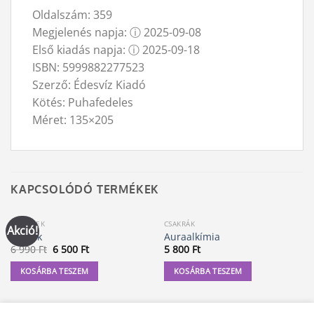
Oldalszám: 359
Megjelenés napja:
ⓘ
2025-09-08
Első kiadás napja:
ⓘ
2025-09-18
ISBN: 5999882277523
Szerző: Édesvíz Kiadó
Kötés: Puhafedeles
Méret: 135×205
KAPCSOLÓDÓ TERMÉKEK
KÖNYVEK
CSAKRÁK
Akció!
A Titok
Auraalkímia
Original
Current
6 990
Ft
6 500
Ft
5 800
Ft
price
price
was:
is:
KOSÁRBA TESZEM
KOSÁRBA TESZEM
6
6
990 Ft.
500 Ft.