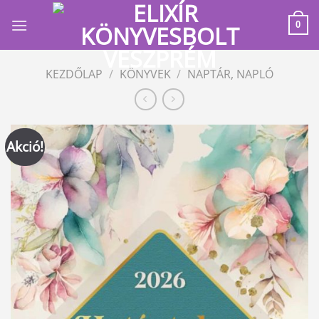
Skip
to
0
content
KEZDŐLAP
/
KÖNYVEK
/
NAPTÁR, NAPLÓ
Akció!