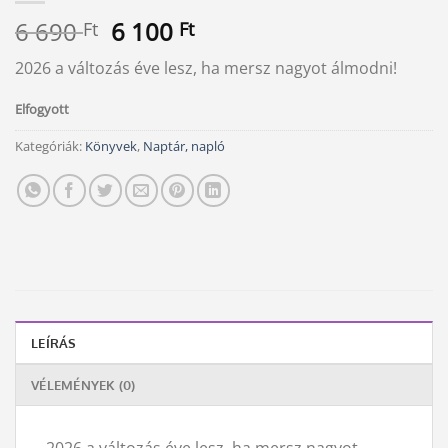
Original
Current
6 690
6 100
Ft
Ft
price
price
2026 a változás éve lesz, ha mersz nagyot álmodni!
was:
is:
6
6
Elfogyott
690 Ft.
100 Ft.
Kategóriák:
Könyvek
,
Naptár, napló
LEÍRÁS
VÉLEMÉNYEK (0)