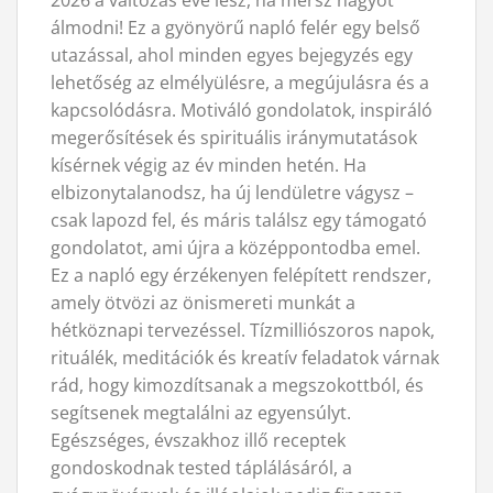
2026 a változás éve lesz, ha mersz nagyot
álmodni! Ez a gyönyörű napló felér egy belső
utazással, ahol minden egyes bejegyzés egy
lehetőség az elmélyülésre, a megújulásra és a
kapcsolódásra. Motiváló gondolatok, inspiráló
megerősítések és spirituális iránymutatások
kísérnek végig az év minden hetén. Ha
elbizonytalanodsz, ha új lendületre vágysz –
csak lapozd fel, és máris találsz egy támogató
gondolatot, ami újra a középpontodba emel.
Ez a napló egy érzékenyen felépített rendszer,
amely ötvözi az önismereti munkát a
hétköznapi tervezéssel. Tízmilliószoros napok,
rituálék, meditációk és kreatív feladatok várnak
rád, hogy kimozdítsanak a megszokottból, és
segítsenek megtalálni az egyensúlyt.
Egészséges, évszakhoz illő receptek
gondoskodnak tested táplálásáról, a