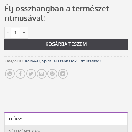
price
price
Élj összhangban a természet
was:
is:
5
5
ritmusával!
200 Ft.
000 Ft.
A szakrális évkör mennyiség
Alternative:
KOSÁRBA TESZEM
Kategóriák:
Könyvek
,
Spirituális tanítások, útmutatások
LEÍRÁS
VÉLEMÉNYEK (0)