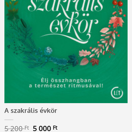
A szakrális évkör
Original
Current
5 200
5 000
Ft
Ft