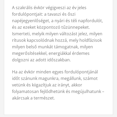
A szakrális évkör végigveszi az év jeles
fordulópontjait: a tavaszi és őszi
napéjegyenlőséget, a nyári és téli napfordulót,
és az ezeket központozó tűzünnepeket.
Ismerteti, melyik milyen változást jelez, milyen
rítusok kapcsolódnak hozzá, mely holdfázisok
milyen belső munkát támogatnak, milyen
megerősítésekkel, energiákkal érdemes
dolgozni az adott időszakban.
Ha az évkör minden egyes fordulópontjánál
időt szánunk magunkra, megállunk, számot
vetünk és kiigazítjuk az irányt, akkor
folyamatosan fejlődhetünk és megújulhatunk –
akárcsak a természet.