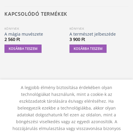
KAPCSOLÓDÓ TERMÉKEK
KÖNYVEK
KÖNYVEK
A mágia muvészete
A természet jelbeszéde
2 560
Ft
3 900
Ft
KOSÁRBA TESZEM
KOSÁRBA TESZEM
A legjobb élmény biztosítása érdekében olyan
technológiákat használunk, mint a cookie-k az
eszközadatok tárolására és/vagy eléréséhez. Ha
beleegyezik ezekbe a technológiákba, akkor olyan
adatokat dolgozhatunk fel ezen az oldalon, mint a
KAPCSOLAT
ADATVÉDELMI NYILATKOZAT
ÁSZF
JOGI NYILATKOZAT
SZÁLLÍTÁSI FELTÉTELEK
böngészési viselkedés vagy az egyedi azonosítók. A
ELÁLLÁS A SZERZŐDÉSTŐL
hozzájárulás elmulasztása vagy visszavonása bizonyos
© 2012 - 2026 Trigon 9000 Kft.