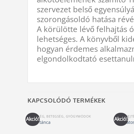
szervezet belső egyensúlyát
szorongásoldó hatása révé
A körülötte lévő felhajtás 
lehetséges. A könyvből kide
hogyan érdemes alkalmaznia
elgondolkodtató esettanul
KAPCSOLÓDÓ TERMÉKEK
EGÉSZSÉG, BETEGSÉG, GYÓGYMÓDOK
ÁLOMFEJT
Akció!
Akció!
Amer tánca
A tudato