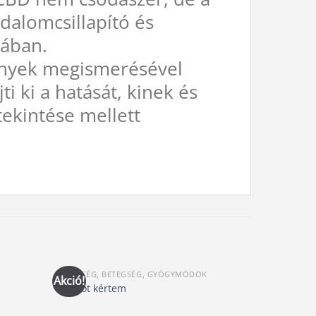
jdalomcsillapító és
gában.
 tények megismerésével
i ki a hatását, kinek és
ekintése mellett
EGÉSZSÉG, BETEGSÉG, GYÓGYMÓDOK
EGÉSZSÉG, 
Akció!
Akció!
Időszakos 
Virágot kértem
hormonegy
nélkül