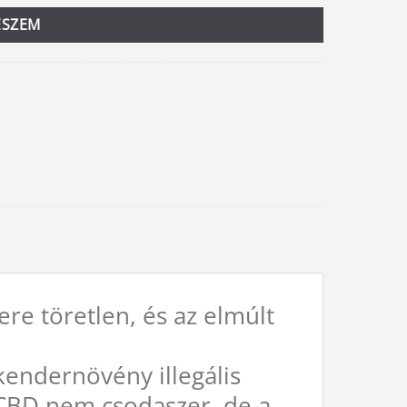
ESZEM
e töretlen, és az elmúlt
kendernövény illegális
 CBD nem csodaszer, de a