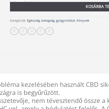
KOSÁRBA T
Kategóriák:
Egészség, betegség, gyógymódok
,
Könyvek
bléma kezelésében használt CBD siker
ágra is begyűrűzött.
sszetevője, nem tévesztendő össze a 
C-vel, amely a bódulatért felelős. A