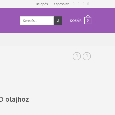
Belépés
Kapcsolat
Keresés
0
KOSÁR
a
következőre:
D olajhoz