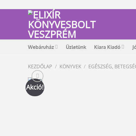
Skip
to
content
Webáruház
Üzletünk
Kiara Kiadó
J
KEZDŐLAP
/
KÖNYVEK
/
EGÉSZSÉG, BETEGS
Akció!