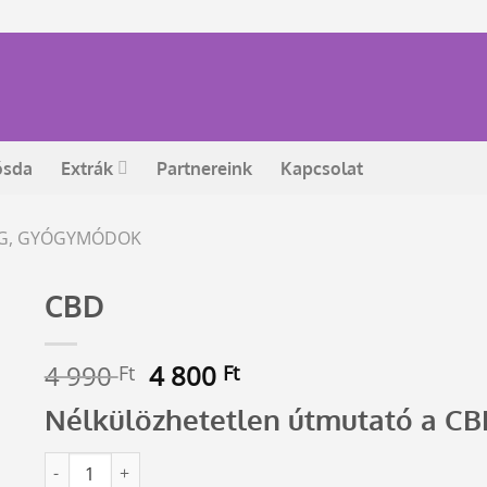
ósda
Extrák
Partnereink
Kapcsolat
ÉG, GYÓGYMÓDOK
CBD
Original
Current
4 990
4 800
Ft
Ft
price
price
Nélkülözhetetlen útmutató a CB
was:
is:
4
4
CBD mennyiség
Alternative:
990 Ft.
800 Ft.