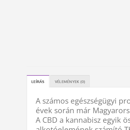
LEÍRÁS
VÉLEMÉNYEK (0)
A számos egészségügyi pro
évek során már Magyarorsz
A CBD a kannabisz egyik ö
alkotóelemének számító TH