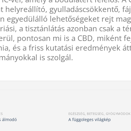
 helyreállító, gyulladáscsökkentő, fá
n egyedülálló lehetőségeket rejt ma
óriási, a tisztánlátás azonban csak a
rül, pontosan mi is a CBD, miként fejt
, és a friss kutatási eredmények átt
mányokkal is szolgál.
ÉS
EGÉSZSÉG, BETEGSÉG, GYÓGYMÓDOK
s álmodó
A függoleges világkép