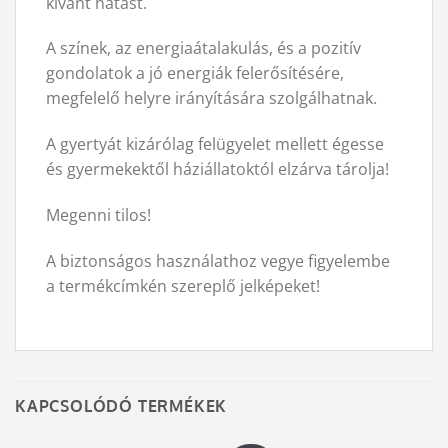
kívánt hatást.
A színek, az energiaátalakulás, és a pozitív
gondolatok a jó energiák felerősítésére,
megfelelő helyre irányítására szolgálhatnak.
A gyertyát kizárólag felügyelet mellett égesse
és gyermekektől háziállatoktól elzárva tárolja!
Megenni tilos!
A biztonságos használathoz vegye figyelembe
a termékcímkén szereplő jelképeket!
KAPCSOLÓDÓ TERMÉKEK