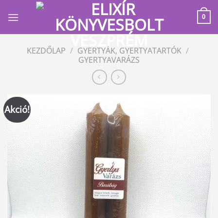
Skip
to
0
content
KEZDŐLAP
/
GYERTYÁK, GYERTYATARTÓK
/
GYERTYAVARÁZS
Akció!