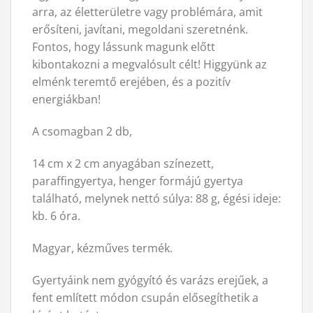
arra, az életterületre vagy problémára, amit
erősíteni, javítani, megoldani szeretnénk.
Fontos, hogy lássunk magunk előtt
kibontakozni a megvalósult célt! Higgyünk az
elménk teremtő erejében, és a pozitív
energiákban!
A csomagban 2 db,
14 cm x 2 cm anyagában színezett,
paraffingyertya, henger formájú gyertya
található, melynek nettó súlya: 88 g, égési ideje:
kb. 6 óra.
Magyar, kézműves termék.
Gyertyáink nem gyógyító és varázs erejűek, a
fent említett módon csupán elősegíthetik a