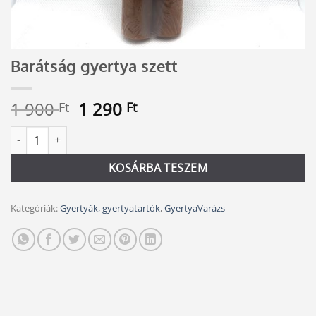
Barátság gyertya szett
Original
Current
1 900
1 290
Ft
Ft
price
price
Barátság gyertya szett mennyiség
Alternative:
was:
is:
1
1
KOSÁRBA TESZEM
900 Ft.
290 Ft.
Kategóriák:
Gyertyák, gyertyatartók
,
GyertyaVarázs