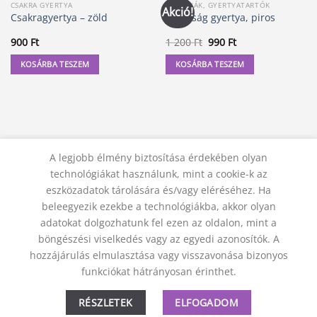
CSAKRA GYERTYA
GYERTYÁK, GYERTYATARTÓK
Akció!
Csakragyertya – zöld
Kívánság gyertya, piros
Original
Current
900
Ft
1 200
Ft
990
Ft
price
price
was:
is:
KOSÁRBA TESZEM
KOSÁRBA TESZEM
1
990 Ft.
200 Ft.
A legjobb élmény biztosítása érdekében olyan
technológiákat használunk, mint a cookie-k az
eszközadatok tárolására és/vagy eléréséhez. Ha
beleegyezik ezekbe a technológiákba, akkor olyan
adatokat dolgozhatunk fel ezen az oldalon, mint a
KAPCSOLAT
ADATVÉDELMI NYILATKOZAT
ÁSZF
JOGI NYILATKOZAT
SZÁLLÍTÁSI FELTÉTELEK
böngészési viselkedés vagy az egyedi azonosítók. A
ELÁLLÁS A SZERZŐDÉSTŐL
hozzájárulás elmulasztása vagy visszavonása bizonyos
© 2012 - 2026 Trigon 9000 Kft.
funkciókat hátrányosan érinthet.
RÉSZLETEK
ELFOGADOM