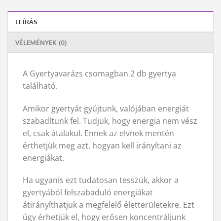
LEÍRÁS
VÉLEMÉNYEK (0)
A Gyertyavarázs csomagban 2 db gyertya
található.
Amikor gyertyát gyújtunk, valójában energiát
szabadítunk fel. Tudjuk, hogy energia nem vész
el, csak átalakul. Ennek az elvnek mentén
érthetjük meg azt, hogyan kell irányítani az
energiákat.
Ha ugyanis ezt tudatosan tesszük, akkor a
gyertyából felszabaduló energiákat
átirányíthatjuk a megfelelő életterületekre. Ezt
úgy érhetjük el, hogy erősen koncentráljunk