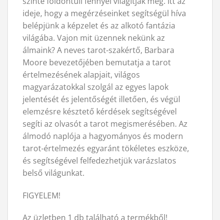
szinte földöntúli fénnyel világítják meg. Itt az
ideje, hogy a megérzéseinket segítségül híva
belépjünk a képzelet és az alkotó fantázia
világába. Vajon mit üzennek nekünk az
álmaink? A neves tarot-szakértő, Barbara
Moore bevezetőjében bemutatja a tarot
értelmezésének alapjait, világos
magyarázatokkal szolgál az egyes lapok
jelentését és jelentőségét illetően, és végül
elemzésre késztető kérdések segítségével
segíti az olvasót a tarot megismerésében. Az
álmodó naplója a hagyományos és modern
tarot-értelmezés egyaránt tökéletes eszköze,
és segítségével felfedezhetjük varázslatos
belső világunkat.
FIGYELEM!
Az üzletben 1 db található a termékből!