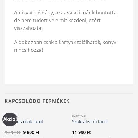
Antikvár példány, azaz valaki már kibontotta,
de nem tudott vele mit kezdeni, ezért
visszahozta.
A dobozban csak a kártyák találhatók, könyv
nincs hozzá!
KAPCSOLÓDÓ TERMÉKEK
KÁRTYÁK
KÁRTYÁK
Akció!
Mágikus órák tarot
Szakrális nő tarot
Original
Current
9 990
Ft
9 800
Ft
11 990
Ft
price
price