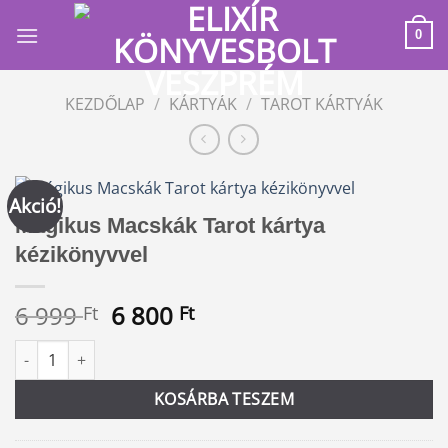
Skip
to
0
content
KEZDŐLAP
/
KÁRTYÁK
/
TAROT KÁRTYÁK
Akció!
Mágikus Macskák Tarot kártya
kézikönyvvel
Original
Current
6 999
6 800
Ft
Ft
price
price
Mágikus Macskák Tarot kártya kézikönyvvel mennyiség
Alternative:
was:
is:
6
6
KOSÁRBA TESZEM
999 Ft.
800 Ft.