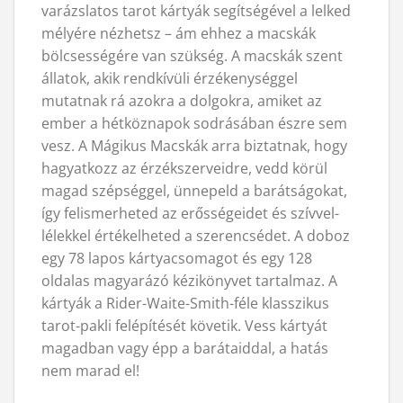
varázslatos tarot kártyák segítségével a lelked
mélyére nézhetsz – ám ehhez a macskák
bölcsességére van szükség. A macskák szent
állatok, akik rendkívüli érzékenységgel
mutatnak rá azokra a dolgokra, amiket az
ember a hétköznapok sodrásában észre sem
vesz. A Mágikus Macskák arra biztatnak, hogy
hagyatkozz az érzékszerveidre, vedd körül
magad szépséggel, ünnepeld a barátságokat,
így felismerheted az erősségeidet és szívvel-
lélekkel értékelheted a szerencsédet. A doboz
egy 78 lapos kártyacsomagot és egy 128
oldalas magyarázó kézikönyvet tartalmaz. A
kártyák a Rider-Waite-Smith-féle klasszikus
tarot-pakli felépítését követik. Vess kártyát
magadban vagy épp a barátaiddal, a hatás
nem marad el!