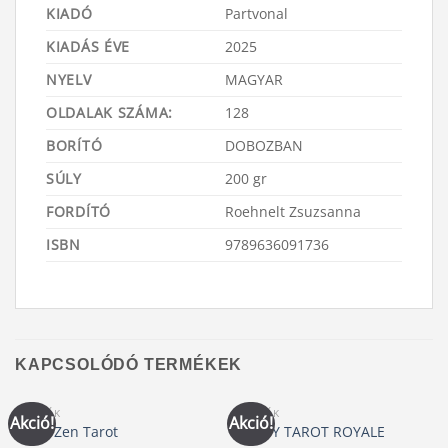
KIADÓ
Partvonal
KIADÁS ÉVE
2025
NYELV
MAGYAR
OLDALAK SZÁMA:
128
BORÍTÓ
DOBOZBAN
SÚLY
200 gr
FORDÍTÓ
Roehnelt Zsuzsanna
ISBN
9789636091736
KAPCSOLÓDÓ TERMÉKEK
KÁRTYÁK
KÁRTYÁK
Akció!
Akció!
Osho Zen Tarot
ARANY TAROT ROYALE