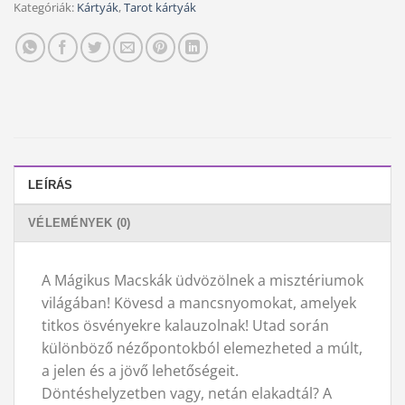
Kategóriák:
Kártyák
,
Tarot kártyák
LEÍRÁS
VÉLEMÉNYEK (0)
A Mágikus Macskák üdvözölnek a misztériumok
világában! Kövesd a mancsnyomokat, amelyek
titkos ösvényekre kalauzolnak! Utad során
különböző nézőpontokból elemezheted a múlt,
a jelen és a jövő lehetőségeit.
Döntéshelyzetben vagy, netán elakadtál? A