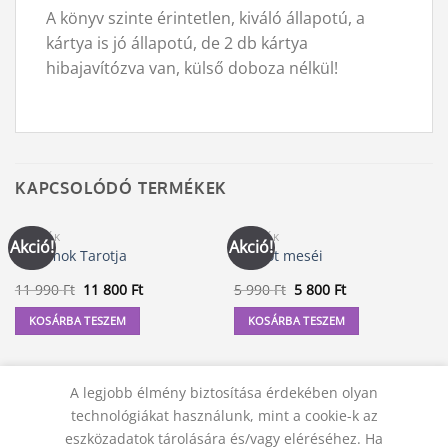
A könyv szinte érintetlen, kiváló állapotú, a
kártya is jó állapotú, de 2 db kártya
hibajavítózva van, külső doboza nélkül!
KAPCSOLÓDÓ TERMÉKEK
KÁRTYÁK
KÁRTYÁK
Akció!
Akció!
Az Álmok Tarotja
A tarot meséi
Original
Current
Original
Current
11 990
Ft
11 800
Ft
5 990
Ft
5 800
Ft
price
price
price
price
was:
is:
was:
is:
KOSÁRBA TESZEM
KOSÁRBA TESZEM
11
11
5
5
990 Ft.
800 Ft.
990 Ft.
800 Ft.
A legjobb élmény biztosítása érdekében olyan
technológiákat használunk, mint a cookie-k az
eszközadatok tárolására és/vagy eléréséhez. Ha