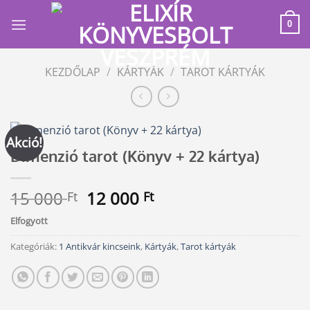
Skip
to
0
content
KEZDŐLAP
/
KÁRTYÁK
/
TAROT KÁRTYÁK
Akció!
Dimenzió tarot (Könyv + 22 kártya)
Original
Current
15 000
12 000
Ft
Ft
price
price
Elfogyott
was:
is:
15
12
Kategóriák:
1 Antikvár kincseink
,
Kártyák
,
Tarot kártyák
000 Ft.
000 Ft.