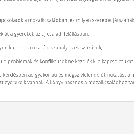
apcsolatok a mozaikcsaládban, és milyen szerepet játszanak
 át a gyerekek az új családi felállásban,
yon különbözo családi szabályok és szokások,
ülo problémák és konfliktusok ne kezdjék ki a kapcsolatukat
b kérdésben ad gyakorlati és megszívlelendo útmutatást a 
ott gyerekeik vannak. A könyv hasznos a mozaikcsaládhoz ta