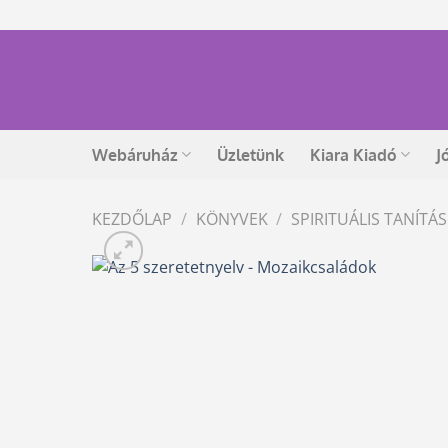
Skip
to
content
Webáruház
Üzletünk
Kiara Kiadó
J
KEZDŐLAP
/
KÖNYVEK
/
SPIRITUÁLIS TANÍT