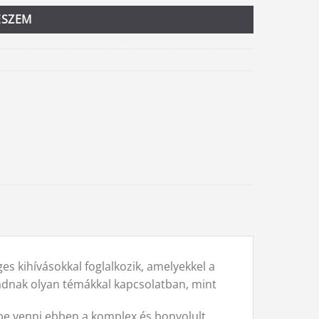
ESZEM
s kihívásokkal foglalkozik, amelyekkel a
adnak olyan témákkal kapcsolatban, mint
mbe venni ebben a komplex és bonyolult