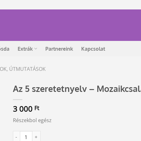
ósda
Extrák
Partnereink
Kapcsolat
ÁSOK, ÚTMUTATÁSOK
Az 5 szeretetnyelv – Mozaikcsa
3 000
Ft
Részekbol egész
Az 5 szeretetnyelv - Mozaikcsaládok mennyiség
Alternative: