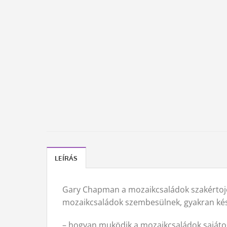
LEÍRÁS
Gary Chapman a mozaikcsaládok szakértojéve
mozaikcsaládok szembesülnek, gyakran kés
– hogyan muködik a mozaikcsaládok sajátos