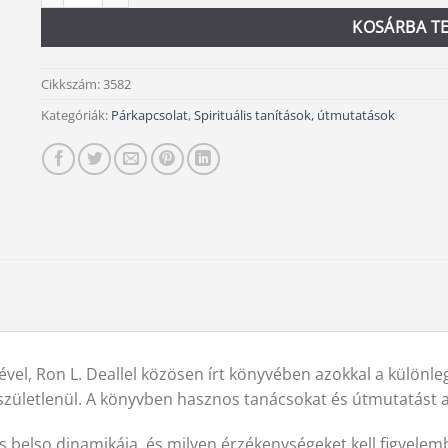
KOSÁRBA T
Cikkszám:
3582
Kategóriák:
Párkapcsolat
,
Spirituális tanítások, útmutatások
l, Ron L. Deallel közösen írt könyvében azokkal a különlege
zületlenül. A könyvben hasznos tanácsokat és útmutatást 
 belso dinamikája, és milyen érzékenységeket kell figyele