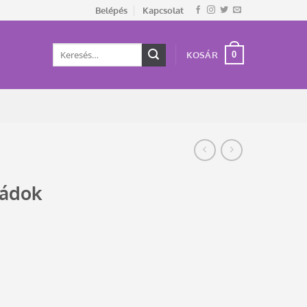
Belépés
Kapcsolat
Keresés
0
KOSÁR
a
következőre:
ládok