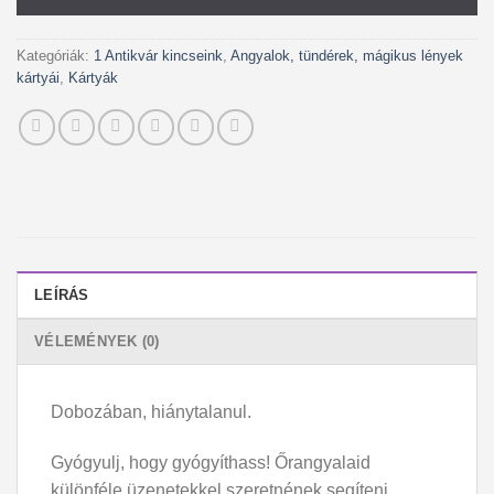
Kategóriák:
1 Antikvár kincseink
,
Angyalok, tündérek, mágikus lények
kártyái
,
Kártyák
LEÍRÁS
VÉLEMÉNYEK (0)
Dobozában, hiánytalanul.
Gyógyulj, hogy gyógyíthass! Őrangyalaid
különféle üzenetekkel szeretnének segíteni