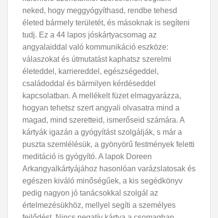
neked, hogy meggyógyíthasd, rendbe tehesd
életed bármely területét, és másoknak is segíteni
tudj. Ez a 44 lapos jóskártyacsomag az
angyalaiddal való kommunikáció eszköze:
válaszokat és útmutatást kaphatsz szerelmi
életeddel, karriereddel, egészségeddel,
családoddal és bármilyen kérdéseddel
kapcsolatban. A mellékelt füzet elmagyarázza,
hogyan tehetsz szert angyali olvasatra mind a
magad, mind szeretteid, ismerőseid számára. A
kártyák igazán a gyógyítást szolgálják, s már a
puszta szemlélésük, a gyönyörű festmények feletti
meditáció is gyógyító. A lapok Doreen
Arkangyalkártyájához hasonlóan varázslatosak és
egészen kiváló minőségűek, a kis segédkönyv
pedig nagyon jó tanácsokkal szolgál az
értelmezésükhöz, mellyel segíti a személyes
fejlődést. Nincs negatív kártya a csomagban,