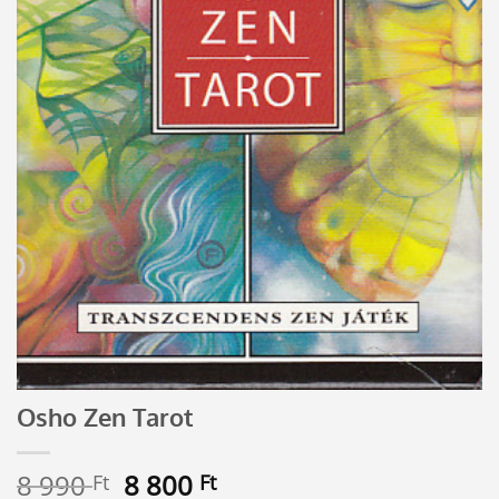
Osho Zen Tarot
Original
Current
8 990
8 800
Ft
Ft