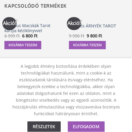
KAPCSOLÓDÓ TERMÉKEK
KÁRTYÁK
KÁRTYÁK
Akció!
Akció!
Mágikus Macskák Tarot
FÉNY és ÁRNYÉK TAROT
kártya kézikönyvvel
Original
Current
Original
Current
6 999
Ft
6 800
Ft
9 990
Ft
9 800
Ft
price
price
price
price
was:
is:
was:
is:
KOSÁRBA TESZEM
KOSÁRBA TESZEM
6
6
9
9
999 Ft.
800 Ft.
990 Ft.
800 Ft.
A legjobb élmény biztosítása érdekében olyan
technológiákat használunk, mint a cookie-k az
eszközadatok tárolására és/vagy eléréséhez. Ha
beleegyezik ezekbe a technológiákba, akkor olyan
adatokat dolgozhatunk fel ezen az oldalon, mint a
böngészési viselkedés vagy az egyedi azonosítók. A
hozzájárulás elmulasztása vagy visszavonása bizonyos
KAPCSOLAT
ADATVÉDELMI NYILATKOZAT
ÁSZF
funkciókat hátrányosan érinthet.
JOGI NYILATKOZAT
SZÁLLÍTÁSI FELTÉTELEK
ELÁLLÁS A SZERZŐDÉSTŐL
RÉSZLETEK
ELFOGADOM
© 2012 - 2026 Trigon 9000 Kft.