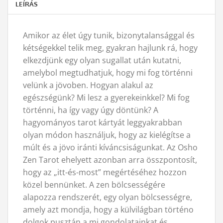
LEÍRÁS
Amikor az élet úgy tunik, bizonytalansággal és
kétségekkel telik meg, gyakran hajlunk rá, hogy
elkezdjünk egy olyan sugallat után kutatni,
amelybol megtudhatjuk, hogy mi fog történni
velünk a jövoben. Hogyan alakul az
egészségünk? Mi lesz a gyerekeinkkel? Mi fog
történni, ha így vagy úgy döntünk? A
hagyományos tarot kártyát leggyakrabban
olyan módon használjuk, hogy az kielégítse a
múlt és a jövo iránti kíváncsiságunkat. Az Osho
Zen Tarot ehelyett azonban arra összpontosít,
hogy az „itt-és-most” megértéséhez hozzon
közel bennünket. A zen bölcsességére
alapozza rendszerét, egy olyan bölcsességre,
amely azt mondja, hogy a külvilágban történo
dolgok pusztán a mi gondolatainkat és