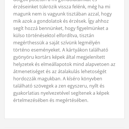
érzéseinket tükrözik vissza felénk, még ha mi
magunk nem is vagyunk tisztában azzal, hogy
mik azok a gondolatok és érzések. Így ahhoz
segít hozzá bennünket, hogy figyelmünket a
külso történésektol elfordítva, tisztán
megérthessük a saját szívünk legmélyén
történo eseményeket. A kártyákon található
gyönyöru kortárs képek által megjelenített
helyzetek és elmeállapotok mind alapvetoen az
átmenetiséget és az átalakulás lehetoségét
hordozzák magukban. A kíséro könyvben
található szövegek a zen egyszeru, nyílt és
gyakorlatias nyelvezetével segítenek a képek
értelmezésében és megértésében.