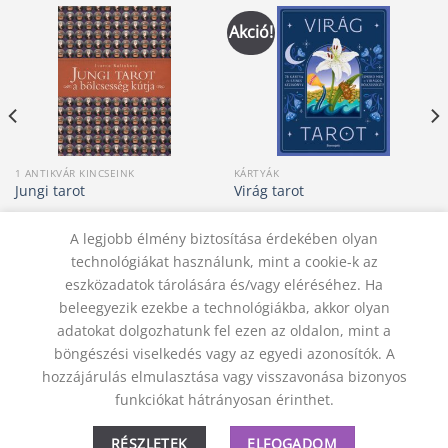
Akció!
1 ANTIKVÁR KINCSEINK
KÁRTYÁK
Jungi tarot
Virág tarot
Original
Current
30 000
Ft
10 990
Ft
10 500
Ft
price
price
A legjobb élmény biztosítása érdekében olyan
was:
is:
KOSÁRBA TESZEM
KOSÁRBA TESZEM
technológiákat használunk, mint a cookie-k az
10
10
990 Ft.
500 Ft.
eszközadatok tárolására és/vagy eléréséhez. Ha
beleegyezik ezekbe a technológiákba, akkor olyan
adatokat dolgozhatunk fel ezen az oldalon, mint a
KAPCSOLAT
ADATVÉDELMI NYILATKOZAT
ÁSZF
JOGI NYILATKOZAT
SZÁLLÍTÁSI FELTÉTELEK
böngészési viselkedés vagy az egyedi azonosítók. A
ELÁLLÁS A SZERZŐDÉSTŐL
hozzájárulás elmulasztása vagy visszavonása bizonyos
© 2012 - 2026 Trigon 9000 Kft.
funkciókat hátrányosan érinthet.
RÉSZLETEK
ELFOGADOM