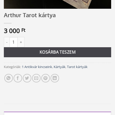
Arthur Tarot kártya
3 000
Ft
Arthur Tarot kártya mennyiség
Alternative:
KOSÁRBA TESZEM
Kategóriák:
1 Antikvár kincseink
,
Kártyák
,
Tarot kártyák