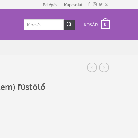
Belépés
Kapcsolat
Keresés
0
KOSÁR
a
következőre:
lem) füstölő