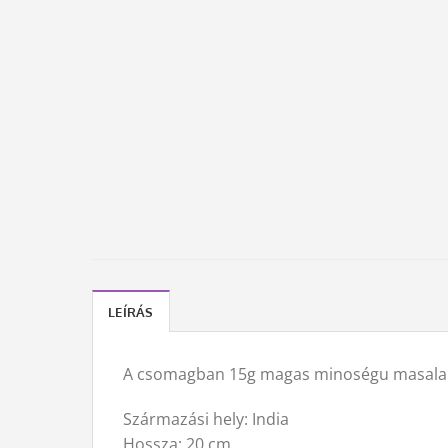
LEÍRÁS
A csomagban 15g magas minoségu masala f
Származási hely: India
Hossza: 20 cm