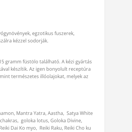
gyógynövények, egzotikus fuszerek,
zálra kézzel sodorják.
5 gramm füstölo található. A kézi gyártás
val készítik. Az igen bonyolult receptúra
mint természetes illóolajokat, melyek az
namon, Mantra Yatra, Aastha, Satya White
chakras, goloka lotus, Goloka Divine,
iki Dai Ko myo, Reiki Raku, Reiki Cho ku