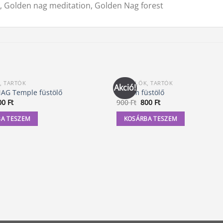
a, Golden nag meditation, Golden Nag forest
, TARTÓK
FÜSTÖLŐK, TARTÓK
Akció!
AG Temple füstölő
Opium füstölő
iginal
Current
Original
Current
00
Ft
900
Ft
800
Ft
ice
price
price
price
as:
is:
was:
is:
A TESZEM
KOSÁRBA TESZEM
0 Ft.
800 Ft.
900 Ft.
800 Ft.