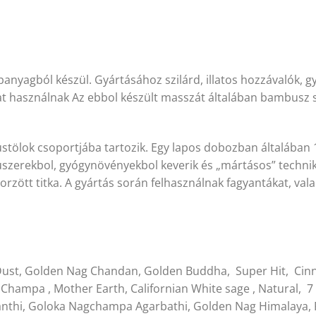
anyagból készül. Gyártásához szilárd, illatos hozzávalók, 
jat használnak Az ebbol készült masszát általában bambusz s
stölok csoportjába tartozik. Egy lapos dobozban általában 1
fuszerekbol, gyógynövényekbol keverik és „mártásos” techniká
zött titka. A gyártás során felhasználnak fagyantákat, vala
l Dust, Golden Nag Chandan, Golden Buddha, Super Hit, Cin
hampa , Mother Earth, Californian White sage , Natural, 7 
anthi, Goloka Nagchampa Agarbathi, Golden Nag Himalaya, Re