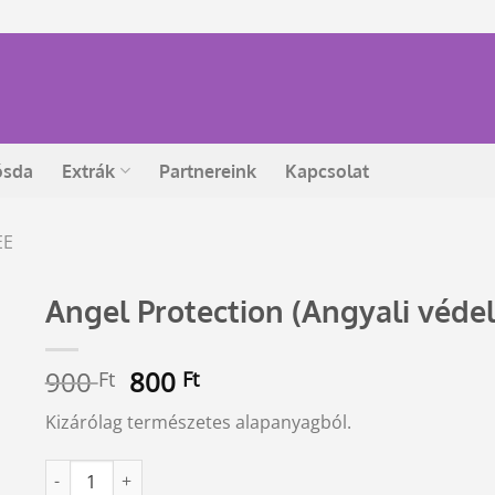
ósda
Extrák
Partnereink
Kapcsolat
EE
Angel Protection (Angyali véde
Original
Current
900
800
Ft
Ft
price
price
Kizárólag természetes alapanyagból.
was:
is:
900 Ft.
800 Ft.
Angel Protection (Angyali védelem) füstölő mennyiség
Alternative: