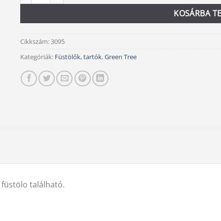
KOSÁRBA T
Cikkszám:
3095
Kategóriák:
Füstölők, tartók
,
Green Tree
üstölo található.