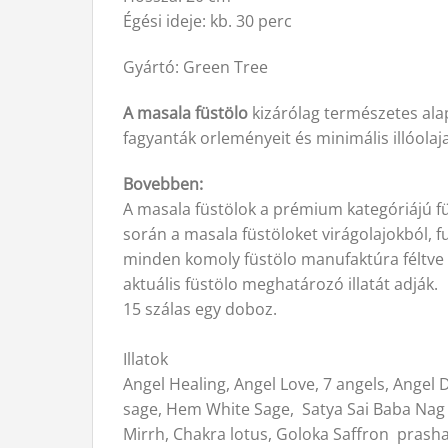
Égési ideje: kb. 30 perc
Gyártó: Green Tree
A masala füstölo
kizárólag természetes alap
fagyanták orleményeit és minimális illóola
Bovebben:
A masala füstölok a prémium kategóriájú fü
során a masala füstöloket virágolajokból, 
minden komoly füstölo manufaktúra féltve or
aktuális füstölo meghatározó illatát adják.
15 szálas egy doboz.
Illatok
Angel Healing, Angel Love, 7 angels, Ange
sage, Hem White Sage, Satya Sai Baba Nag C
Mirrh, Chakra lotus, Goloka Saffron prash