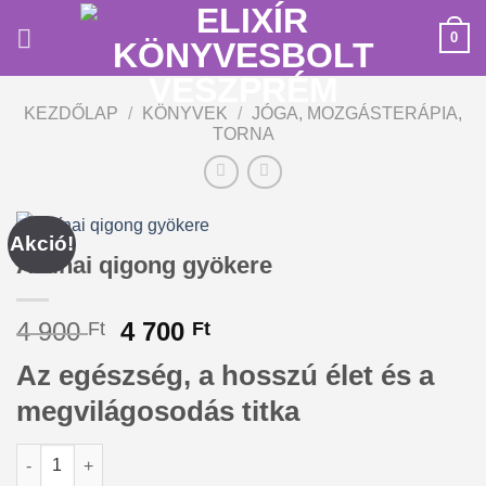
Skip
0
to
content
KEZDŐLAP
/
KÖNYVEK
/
JÓGA, MOZGÁSTERÁPIA,
TORNA
Akció!
A kínai qigong gyökere
Original
Current
4 900
4 700
Ft
Ft
price
price
Az egészség, a hosszú élet és a
was:
is:
4
4
megvilágosodás titka
900 Ft.
700 Ft.
A kínai qigong gyökere mennyiség
Alternative: