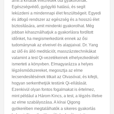
amit a kínaiak évezredek óta gyakorolnak.
Egészségvédő, gyógyító hatású, és segít
leküzdeni a mindennapi élet feszültségeit. Egyedi
és átfogó rendszer az egészség és a hosszú élet
biztosítására, amit mindenki gyakorolhat. Még
jobban kihasználhatjuk a gyakorlásra fordított
időnket, ha megismerkedünk ennek az ősi
tudománynak az elveivel és alapjaival. Dr. Yang
az ülő és álló meditációt, masszázstechnikákat
valamint a test Qi-vezetékeinek elhelyezkedését
ismerteti a könyvben. Elmagyarázza a helyes
légzésmódszereket, megosztja az elme
lecsendesítésének titkait az Olvasóval, és kifejti,
hogyan serkenthetjük testünk Qi-ellátását.
Ezenkivül olyan fontos fogalmakat is értelmez,
mint például a Három Kincs, a test, a légzés illetve
az elme szabályozása. A kínai Qigong
gyökerében megtalálhatók a sikeres gyakorlás