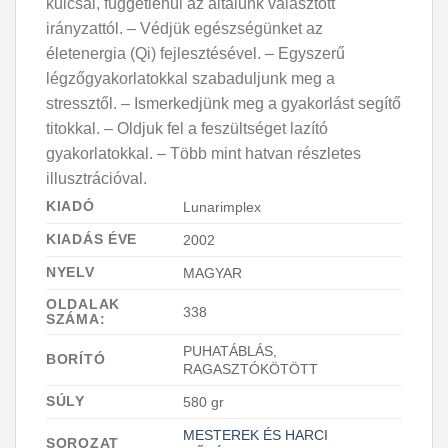
kulcsai, függetlenül az általunk választott
irányzattól. – Védjük egészségünket az
életenergia (Qi) fejlesztésével. – Egyszerű
légzőgyakorlatokkal szabaduljunk meg a
stressztől. – Ismerkedjünk meg a gyakorlást segítő
titokkal. – Oldjuk fel a feszültséget lazító
gyakorlatokkal. – Több mint hatvan részletes
illusztrációval.
KIADÓ
Lunarimplex
KIADÁS ÉVE
2002
NYELV
MAGYAR
OLDALAK
338
SZÁMA:
PUHATÁBLÁS,
BORÍTÓ
RAGASZTÓKÖTÖTT
SÚLY
580 gr
MESTEREK ÉS HARCI
SOROZAT