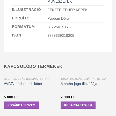
MŰVÉSZETEK
ILLUSZTRÁCIÓ
FEKETE-FEHÉR KÉPEK
FORDÍTÓ
Puppán Dóra
FORMÁTUM
B 5 250 X 175
ISBN
9789639219205
KAPCSOLÓDÓ TERMÉKEK
JÓGA, MOZGÁSTERÁPIA, TORNA
JÓGA, MOZGÁSTERÁPIA, TORNA
AVIVA módszer lll. kötet
A hatha jóga filozófiája
5 600
Ft
2 900
Ft
KOSÁRBA TESZEM
KOSÁRBA TESZEM