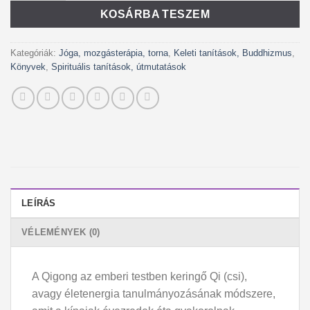
KOSÁRBA TESZEM
Kategóriák:
Jóga, mozgásterápia, torna
,
Keleti tanítások, Buddhizmus
,
Könyvek
,
Spirituális tanítások, útmutatások
LEÍRÁS
VÉLEMÉNYEK (0)
A Qigong az emberi testben keringő Qi (csi),
avagy életenergia tanulmányozásának módszere,