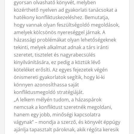
gyorsan olvasható könyvét, melyben
közérthető nyelven ad gyakorlati tanácsokat a
hatékony konfliktuskezeléshez. Bemutatja,
hogy vannak olyan feszültségoldó megoldások,
amelyek kölcsönös nyereséggel járnak. A
házassági problémákat olyan lehetőségeknek
tekinti, melyek alkalmat adnak a társ iránti
szeretet, tisztelet és nagyrabecsülés
kinyilvánítására, ez pedig a köztük lévő
köteléket erősíti. Az egyes fejezetek végén
önismereti gyakorlatok segítik, hogy ki-ki
könnyen azonosíthassa saját
konfliktusmegoldó stratégiáját.
„A lelkem mélyén tudom, a házaspárok
nemcsak a konfliktust szeretnék megoldani,
hanem egy jobb, minőségi kapcsolatra
vágynak” – mondja a szerző, és könyvét éppúgy
ajánlja tapasztalt pároknak, akik régóta keresik