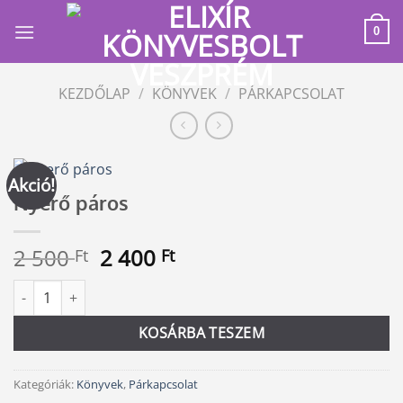
Skip
to
0
content
KEZDŐLAP
/
KÖNYVEK
/
PÁRKAPCSOLAT
Akció!
Nyerő páros
Original
Current
2 500
2 400
Ft
Ft
price
price
Nyerő páros mennyiség
Alternative:
was:
is:
2
2
KOSÁRBA TESZEM
500 Ft.
400 Ft.
Kategóriák:
Könyvek
,
Párkapcsolat