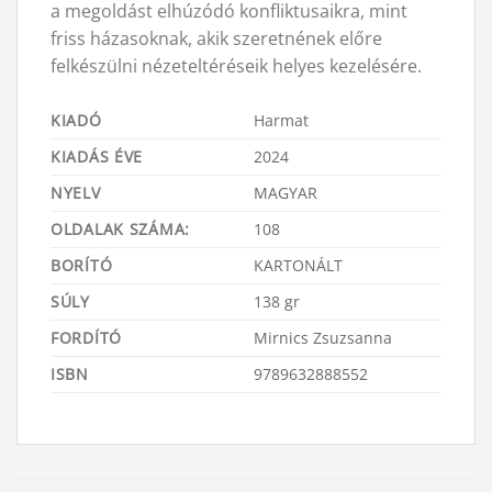
a megoldást elhúzódó konfliktusaikra, mint
friss házasoknak, akik szeretnének előre
felkészülni nézeteltéréseik helyes kezelésére.
KIADÓ
Harmat
KIADÁS ÉVE
2024
NYELV
MAGYAR
OLDALAK SZÁMA:
108
BORÍTÓ
KARTONÁLT
SÚLY
138 gr
FORDÍTÓ
Mirnics Zsuzsanna
ISBN
9789632888552