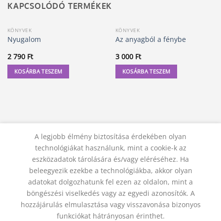
KAPCSOLÓDÓ TERMÉKEK
KÖNYVEK
KÖNYVEK
Nyugalom
Az anyagból a fénybe
2 790
Ft
3 000
Ft
KOSÁRBA TESZEM
KOSÁRBA TESZEM
A legjobb élmény biztosítása érdekében olyan
technológiákat használunk, mint a cookie-k az
eszközadatok tárolására és/vagy eléréséhez. Ha
beleegyezik ezekbe a technológiákba, akkor olyan
adatokat dolgozhatunk fel ezen az oldalon, mint a
KAPCSOLAT
ADATVÉDELMI NYILATKOZAT
ÁSZF
JOGI NYILATKOZAT
SZÁLLÍTÁSI FELTÉTELEK
böngészési viselkedés vagy az egyedi azonosítók. A
ELÁLLÁS A SZERZŐDÉSTŐL
hozzájárulás elmulasztása vagy visszavonása bizonyos
© 2012 - 2026 Trigon 9000 Kft.
funkciókat hátrányosan érinthet.