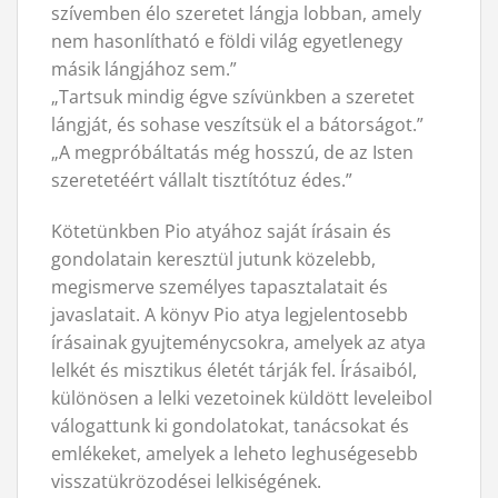
szívemben élo szeretet lángja lobban, amely
nem hasonlítható e földi világ egyetlenegy
másik lángjához sem.”
„Tartsuk mindig égve szívünkben a szeretet
lángját, és sohase veszítsük el a bátorságot.”
„A megpróbáltatás még hosszú, de az Isten
szeretetéért vállalt tisztítótuz édes.”
Kötetünkben Pio atyához saját írásain és
gondolatain keresztül jutunk közelebb,
megismerve személyes tapasztalatait és
javaslatait. A könyv Pio atya legjelentosebb
írásainak gyujteménycsokra, amelyek az atya
lelkét és misztikus életét tárják fel. Írásaiból,
különösen a lelki vezetoinek küldött leveleibol
válogattunk ki gondolatokat, tanácsokat és
emlékeket, amelyek a leheto leghuségesebb
visszatükrözodései lelkiségének.