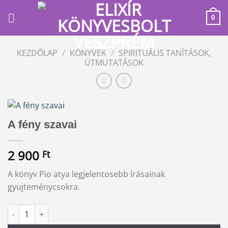
Skip
to
0
content
KEZDŐLAP
/
KÖNYVEK
/
SPIRITUÁLIS TANÍTÁSOK,
ÚTMUTATÁSOK
A fény szavai
2 900
Ft
A könyv Pio atya legjelentosebb írásainak
gyujteménycsokra.
A fény szavai mennyiség
Alternative: