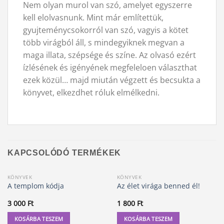
Nem olyan murol van szó, amelyet egyszerre
kell elolvasnunk. Mint már említettük,
gyujteménycsokorról van szó, vagyis a kötet
több virágból áll, s mindegyiknek megvan a
maga illata, szépsége és színe. Az olvasó ezért
ízlésének és igényének megfeleloen választhat
ezek közül… majd miután végzett és becsukta a
könyvet, elkezdhet róluk elmélkedni.
KAPCSOLÓDÓ TERMÉKEK
KÖNYVEK
KÖNYVEK
A templom kódja
Az élet virága benned él!
3 000
Ft
1 800
Ft
KOSÁRBA TESZEM
KOSÁRBA TESZEM