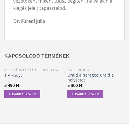
vezetoként miként tudsz segíteni, ha valakin a
kiégés jeleit tapasztalod.
Dr. Füredi Júlia
KAPCSOLÓDÓ TERMÉKEK
SPIRITUÁLIS TANÍTÁSOK, ÚTMUTATÁSOK
PSZICHOLÓGIA
Urald a haragod urald a
1 A könyv
helyzetet
3 490
Ft
5 300
Ft
KOSÁRBA TESZEM
KOSÁRBA TESZEM