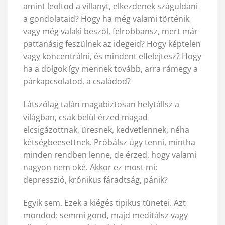
amint leoltod a villanyt, elkezdenek száguldani
a gondolataid? Hogy ha még valami történik
vagy még valaki beszól, felrobbansz, mert már
pattanásig feszülnek az idegeid? Hogy képtelen
vagy koncentrálni, és mindent elfelejtesz? Hogy
ha a dolgok így mennek tovább, arra rámegy a
párkapcsolatod, a családod?
Látszólag talán magabiztosan helytállsz a
világban, csak belül érzed magad
elcsigázottnak, üresnek, kedvetlennek, néha
kétségbeesettnek. Próbálsz úgy tenni, mintha
minden rendben lenne, de érzed, hogy valami
nagyon nem oké. Akkor ez most mi:
depresszió, krónikus fáradtság, pánik?
Egyik sem. Ezek a kiégés tipikus tünetei. Azt
mondod: semmi gond, majd meditálsz vagy