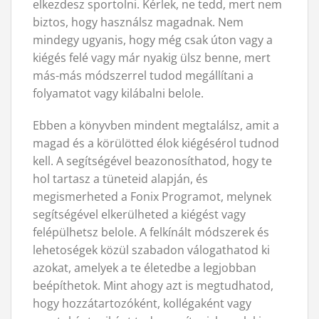
elkezdesz sportolni. Kérlek, ne tedd, mert nem
biztos, hogy használsz magadnak. Nem
mindegy ugyanis, hogy még csak úton vagy a
kiégés felé vagy már nyakig ülsz benne, mert
más-más módszerrel tudod megállítani a
folyamatot vagy kilábalni belole.
Ebben a könyvben mindent megtalálsz, amit a
magad és a körülötted élok kiégésérol tudnod
kell. A segítségével beazonosíthatod, hogy te
hol tartasz a tüneteid alapján, és
megismerheted a Fonix Programot, melynek
segítségével elkerülheted a kiégést vagy
felépülhetsz belole. A felkínált módszerek és
lehetoségek közül szabadon válogathatod ki
azokat, amelyek a te életedbe a legjobban
beépíthetok. Mint ahogy azt is megtudhatod,
hogy hozzátartozóként, kollégaként vagy