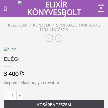
Skip
to
0
content
KEZDŐLAP
/
KÖNYVEK
/
SPIRITUÁLIS TANÍTÁSOK,
ÚTMUTATÁSOK
ELÉG!
3 400
Ft
Kiégtem. Most hogyan tovább?
ELÉG! mennyiség
Alternative:
KOSÁRBA TESZEM