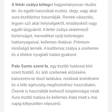
A fehér zsálya köteg
et hagyományosan rituális
tér- és egyéb használati eszköz, tárgy, vagy akár
aura tisztításhoz használják. Remek választás,
legyen szó akár helyiségekről, kristályokról vagy
egyéb tárgyakról. A fehér zsálya védelmező
biztonságot, menedéket nyújt különleges
hatóanyagaival, kellemes illatával. Prémium
minőségű termék. A kaliforniai zsálya a szellemre
és a lélekre nyugtató hatást gyakorol.
Palo Santo szent fa
, egy tisztító hatással bíró
szent füstölő. Az ártó szellemek elűzésére,
balszerencse távol tartására, rontások kivédésére
és a lelki egészség megőrzéséhez használatos.
Őseink is használták kedvező tulajdonságai miatt.
Aura tisztító hatása és kellemes illata miatt a mai
napig kifejezetten népszerű.