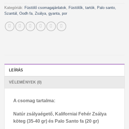
Kategóriák:
Füstölő csomagajánlatok
,
Füstölők, tartók
,
Palo santo,
Szantál, Oodh fa
,
Zsálya, gyanta, por
LEÍRÁS
VÉLEMÉNYEK (0)
A csomag tartalma:
Natúr zsályaégető, Kaliforniai Fehér Zsálya
köteg (35-40 gr) és Palo Santo fa (20 gr)