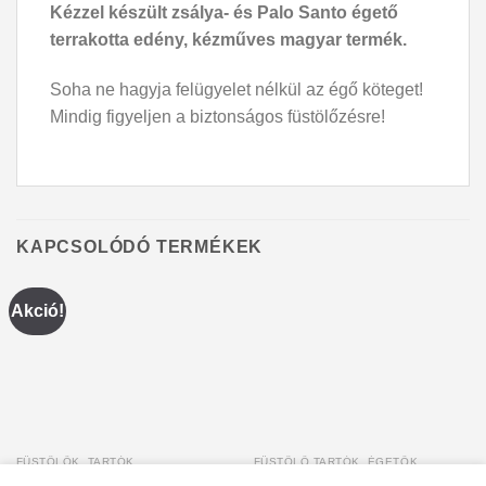
Kézzel készült zsálya- és Palo Santo égető
terrakotta edény, kézműves magyar termék.
Soha ne hagyja felügyelet nélkül az égő köteget!
Mindig figyeljen a biztonságos füstölőzésre!
KAPCSOLÓDÓ TERMÉKEK
Akció!
FÜSTÖLŐK, TARTÓK
FÜSTÖLŐ TARTÓK, ÉGETŐK
Golden NAG Reiki füstölő
Szürke farkas sziklával